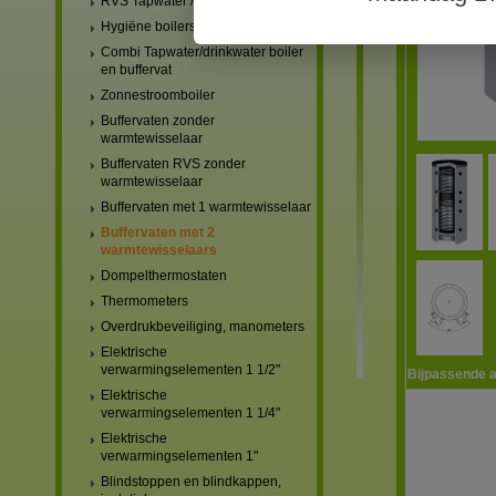
RVS Tapwater / drinkwater boilers
Hygiëne boilers
Combi Tapwater/drinkwater boiler
en buffervat
Zonnestroomboiler
Buffervaten zonder
warmtewisselaar
Buffervaten RVS zonder
warmtewisselaar
Buffervaten met 1 warmtewisselaar
Buffervaten met 2
warmtewisselaars
Dompelthermostaten
Thermometers
Overdrukbeveiliging, manometers
Elektrische
verwarmingselementen 1 1/2"
Bijpassende a
Elektrische
verwarmingselementen 1 1/4"
Elektrische
verwarmingselementen 1"
Blindstoppen en blindkappen,