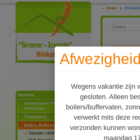
Home
|
Producti
<<
terug naar ov
Afwezigheid
TWL Type PR2 
Ga naar productinformatie
Wegens vakantie zijn w
gesloten. Alleen b
Webshop
Zonnepanelen PV-systemen
boilers/buffervaten, zon
elektriciteit
verwerkt mits deze re
Thuisbatterij
Boilers, Buffervaten en toebehoren
verzonden kunnen word
Tapwater / drinkwater boilers
maandag 17