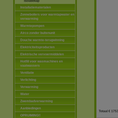
isolatiekap
Installatiematerialen
Zonneboilers voor warmtapwater en
verwarming
Warmtepompen
Airco zonder buitenunit
Douche warmte-terugwinning
Elektriciteitsproducten
Elektrische vervoermiddelen
Hotfill voor wasmachines en
vaatwassers
Ventilatie
Verlichting
Verwarming
Water
Zwembadverwarming
Aanbiedingen
Totaal € 1753
OPRUIMING!!