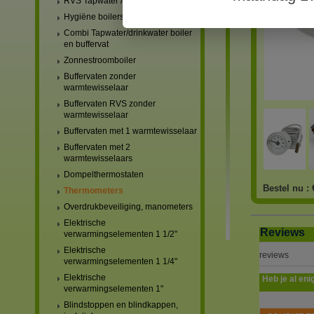
RVS Tapwater / drinkwater boilers
Hygiëne boilers
Combi Tapwater/drinkwater boiler
en buffervat
Zonnestroomboiler
Buffervaten zonder
warmtewisselaar
Buffervaten RVS zonder
warmtewisselaar
Buffervaten met 1 warmtewisselaar
Buffervaten met 2
warmtewisselaars
Dompelthermostaten
Bestel nu :
Thermometers
Overdrukbeveiliging, manometers
Elektrische
Reviews
verwarmingselementen 1 1/2"
Elektrische
reviews
verwarmingselementen 1 1/4"
Elektrische
Heb je al eni
verwarmingselementen 1"
Blindstoppen en blindkappen,