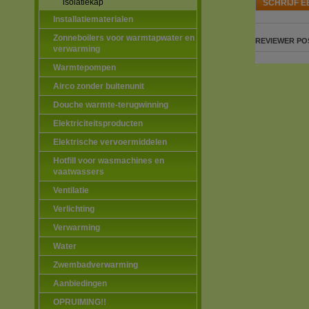
isolatiekap
SCHRIJF E
Installatiematerialen
Zonneboilers voor warmtapwater en
REVIEWER
PO
verwarming
Warmtepompen
Airco zonder buitenunit
Douche warmte-terugwinning
Elektriciteitsproducten
Elektrische vervoermiddelen
Hotfill voor wasmachines en
vaatwassers
Ventilatie
Verlichting
Verwarming
Water
Zwembadverwarming
Aanbiedingen
OPRUIMING!!