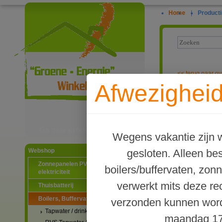
Home
|
Producti
<<
terug naar ov
Afwezigheid
Thermometer d
met 1,5m leid
Ga naar productinformatie
Wegens vakantie zijn w
gesloten. Alleen b
Webshop
Zonnepanelen PV-systemen
boilers/buffervaten, zon
elektriciteit
verwerkt mits deze re
Thuisbatterij
Boilers, Buffervaten en toebehoren
verzonden kunnen word
Tapwater / drinkwater boilers
maandag 17