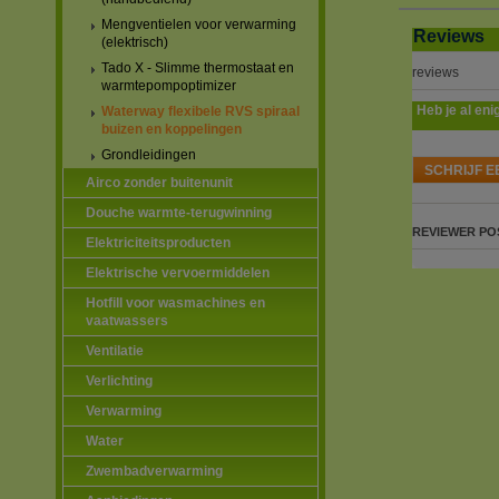
Mengventielen voor verwarming
Reviews
(elektrisch)
Tado X - Slimme thermostaat en
reviews
warmtepompoptimizer
Heb je al eni
Waterway flexibele RVS spiraal
buizen en koppelingen
Grondleidingen
SCHRIJF E
Airco zonder buitenunit
Douche warmte-terugwinning
REVIEWER
PO
Elektriciteitsproducten
Elektrische vervoermiddelen
Hotfill voor wasmachines en
vaatwassers
Ventilatie
Verlichting
Verwarming
Water
Zwembadverwarming