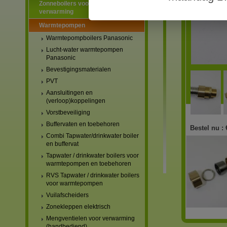
Zonneboilers voor warmtapwater en
verwarming
Warmtepompen
Warmtepompboilers Panasonic
Lucht-water warmtepompen
Panasonic
Bevestigingsmaterialen
PVT
Aansluitingen en
(verloop)koppelingen
Vorstbeveiliging
Buffervaten en toebehoren
Bestel nu :
Combi Tapwater/drinkwater boiler
en buffervat
Tapwater / drinkwater boilers voor
warmtepompen en toebehoren
RVS Tapwater / drinkwater boilers
voor warmtepompen
Vuilafscheiders
Zonekleppen elektrisch
Mengventielen voor verwarming
(handbediend)