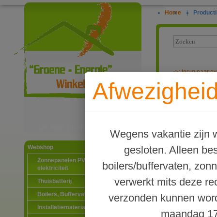
Home
|
Producti
<<
terug naar ov
Afwezigheid
Waterway graf
Ga naar productinformatie
Wegens vakantie zijn w
gesloten. Alleen b
Webshop
Zonnepanelen PV-systemen
boilers/buffervaten, zon
elektriciteit
verwerkt mits deze re
Thuisbatterij
Boilers, Buffervaten en toebehoren
verzonden kunnen word
Installatiematerialen
maandag 17