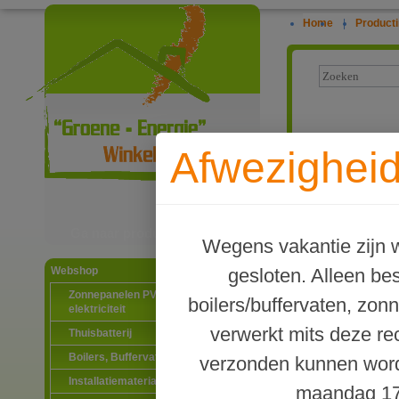
Home
|
Producti
Webwinke
Afwezigheid
TWL PRISMA 
Ga naar productinformatie
Wegens vakantie zijn w
gesloten. Alleen b
Webshop
Zonnepanelen PV-systemen
boilers/buffervaten, zon
elektriciteit
verwerkt mits deze re
Thuisbatterij
TWL PRISMA 
Boilers, Buffervaten en toebehoren
verzonden kunnen word
Installatiematerialen
maandag 17
€ 
Bestel nu :