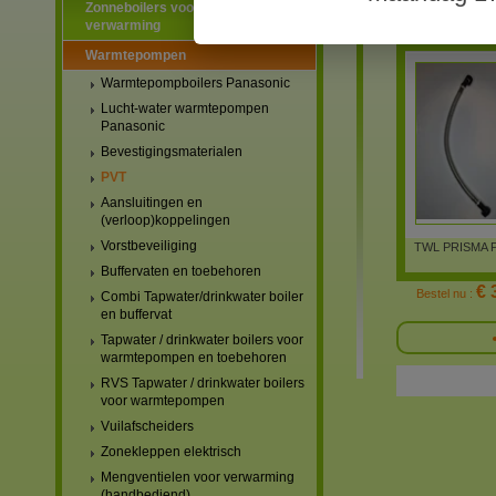
Zonneboilers voor warmtapwater en
verwarming
TWL PRISMA P
Warmtepompen
Warmtepompboilers Panasonic
Lucht-water warmtepompen
Panasonic
Bevestigingsmaterialen
PVT
Aansluitingen en
(verloop)koppelingen
Vorstbeveiliging
TWL PRISMA P
Buffervaten en toebehoren
€ 
Bestel nu :
Combi Tapwater/drinkwater boiler
en buffervat
Tapwater / drinkwater boilers voor
warmtepompen en toebehoren
RVS Tapwater / drinkwater boilers
voor warmtepompen
Vuilafscheiders
Zonekleppen elektrisch
Mengventielen voor verwarming
(handbediend)