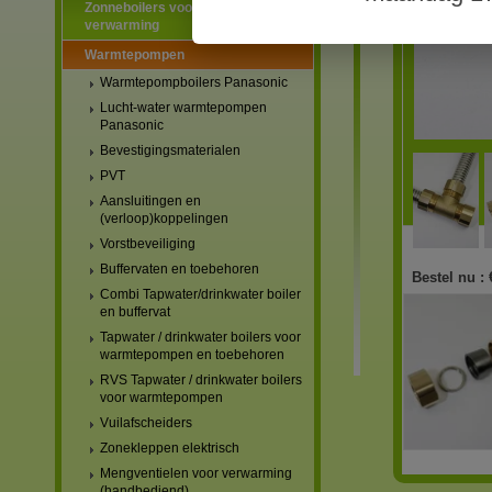
Zonneboilers voor warmtapwater en
verwarming
Warmtepompen
Warmtepompboilers Panasonic
Lucht-water warmtepompen
Panasonic
Bevestigingsmaterialen
PVT
Aansluitingen en
(verloop)koppelingen
Vorstbeveiliging
Buffervaten en toebehoren
Bestel nu :
Combi Tapwater/drinkwater boiler
en buffervat
Tapwater / drinkwater boilers voor
warmtepompen en toebehoren
RVS Tapwater / drinkwater boilers
voor warmtepompen
Vuilafscheiders
Zonekleppen elektrisch
Mengventielen voor verwarming
(handbediend)