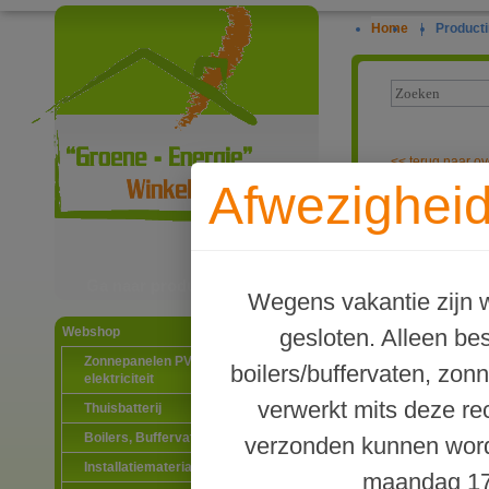
Home
|
Producti
<<
terug naar ov
Afwezigheid
Waterway graf
Ga naar productinformatie
Wegens vakantie zijn w
gesloten. Alleen b
Webshop
Zonnepanelen PV-systemen
boilers/buffervaten, zon
elektriciteit
verwerkt mits deze re
Thuisbatterij
Boilers, Buffervaten en toebehoren
verzonden kunnen word
Installatiematerialen
maandag 17