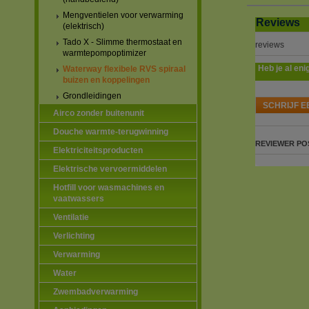
Mengventielen voor verwarming
Reviews
(elektrisch)
Tado X - Slimme thermostaat en
reviews
warmtepompoptimizer
Heb je al eni
Waterway flexibele RVS spiraal
buizen en koppelingen
Grondleidingen
SCHRIJF E
Airco zonder buitenunit
Douche warmte-terugwinning
REVIEWER
PO
Elektriciteitsproducten
Elektrische vervoermiddelen
Hotfill voor wasmachines en
vaatwassers
Ventilatie
Verlichting
Verwarming
Water
Zwembadverwarming