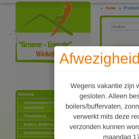
Home
|
Producti
<<
terug naar ov
Afwezigheid
Waterway graf
Ga naar productinformatie
Wegens vakantie zijn w
gesloten. Alleen b
Webshop
Zonnepanelen PV-systemen
boilers/buffervaten, zon
elektriciteit
verwerkt mits deze re
Thuisbatterij
Boilers, Buffervaten en toebehoren
verzonden kunnen word
Installatiematerialen
maandag 17