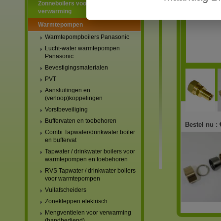
Zonneboilers voor warmtapwater en
verwarming
Warmtepompen
Warmtepompboilers Panasonic
Lucht-water warmtepompen
Panasonic
Bevestigingsmaterialen
PVT
Aansluitingen en
(verloop)koppelingen
Vorstbeveiliging
Buffervaten en toebehoren
Bestel nu :
Combi Tapwater/drinkwater boiler
en buffervat
Tapwater / drinkwater boilers voor
warmtepompen en toebehoren
RVS Tapwater / drinkwater boilers
voor warmtepompen
Vuilafscheiders
Zonekleppen elektrisch
Mengventielen voor verwarming
(handbediend)