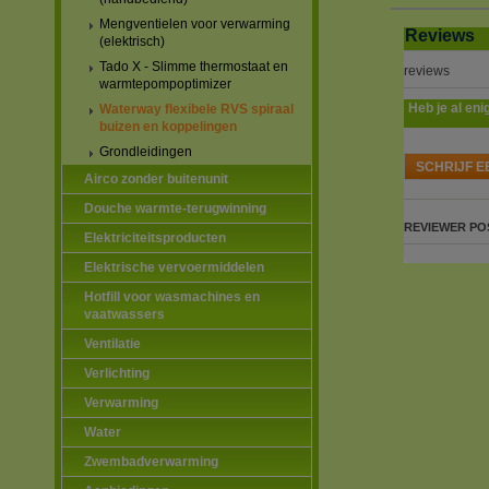
Mengventielen voor verwarming
Reviews
(elektrisch)
Tado X - Slimme thermostaat en
reviews
warmtepompoptimizer
Heb je al eni
Waterway flexibele RVS spiraal
buizen en koppelingen
Grondleidingen
SCHRIJF E
Airco zonder buitenunit
Douche warmte-terugwinning
REVIEWER
PO
Elektriciteitsproducten
Elektrische vervoermiddelen
Hotfill voor wasmachines en
vaatwassers
Ventilatie
Verlichting
Verwarming
Water
Zwembadverwarming