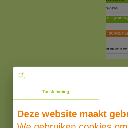
reviews
Heb je al eni
SCHRIJF E
REVIEWER
PO
Toestemming
Deze website maakt gebr
We gebruiken cookies om 