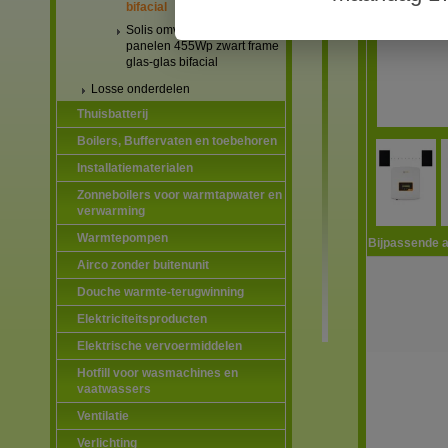
bifacial
Solis omvormers & JA Solar
panelen 455Wp zwart frame
glas-glas bifacial
Losse onderdelen
Thuisbatterij
Boilers, Buffervaten en toebehoren
Installatiematerialen
Zonneboilers voor warmtapwater en
verwarming
Warmtepompen
Bijpassende a
Airco zonder buitenunit
Douche warmte-terugwinning
Elektriciteitsproducten
Elektrische vervoermiddelen
Hotfill voor wasmachines en
vaatwassers
Ventilatie
Verlichting