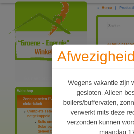
Home
|
Producti
<<
terug naar ov
Afwezigheid
PV-systeem me
Ga naar productinformatie
Wegens vakantie zijn w
gesloten. Alleen b
Webshop
Zonnepanelen PV-systemen
boilers/buffervaten, zon
elektriciteit
verwerkt mits deze re
Complete setaanbiedingen
netgekoppeld
verzonden kunnen word
Solis omvormers & JA
Solar panelen 445Wp
maandag 17
geheel zwart glas-glas