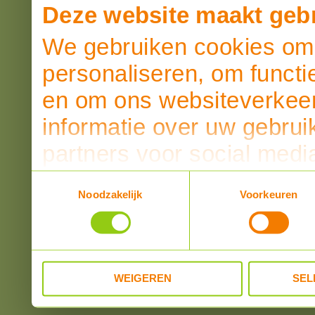
Deze website maakt gebr
We gebruiken cookies om 
personaliseren, om functi
en om ons websiteverkeer
informatie over uw gebrui
partners voor social medi
partners kunnen deze ge
Toestemmingsselectie
Noodzakelijk
Voorkeuren
informatie die u aan ze he
verzameld op basis van u
WEIGEREN
SEL