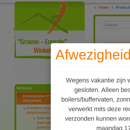
Home
|
Producti
<<
terug naar ov
Afwezigheid
PV-systeem me
Ga naar productinformatie
Wegens vakantie zijn w
gesloten. Alleen b
Webshop
Zonnepanelen PV-systemen
boilers/buffervaten, zon
elektriciteit
verwerkt mits deze re
Complete setaanbiedingen
netgekoppeld
verzonden kunnen word
Solis omvormers & JA
Solar panelen 445Wp
maandag 17
geheel zwart glas-glas