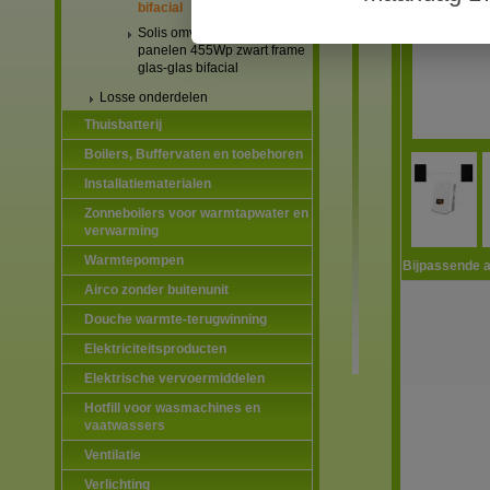
bifacial
Solis omvormers & JA Solar
panelen 455Wp zwart frame
glas-glas bifacial
Losse onderdelen
Thuisbatterij
Boilers, Buffervaten en toebehoren
Installatiematerialen
Zonneboilers voor warmtapwater en
verwarming
Warmtepompen
Bijpassende a
Airco zonder buitenunit
Douche warmte-terugwinning
Elektriciteitsproducten
Elektrische vervoermiddelen
Hotfill voor wasmachines en
vaatwassers
Ventilatie
Verlichting