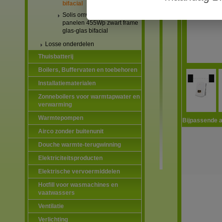
bifacial
Solis omvormers & JA Solar
panelen 455Wp zwart frame
glas-glas bifacial
Losse onderdelen
Thuisbatterij
Boilers, Buffervaten en toebehoren
Installatiematerialen
Zonneboilers voor warmtapwater en
verwarming
Warmtepompen
Bijpassende a
Airco zonder buitenunit
Douche warmte-terugwinning
Elektriciteitsproducten
Elektrische vervoermiddelen
Hotfill voor wasmachines en
vaatwassers
Ventilatie
Verlichting