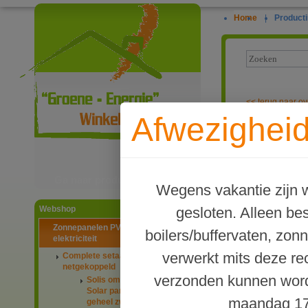
Home
|
Producti
<<
terug naar ov
Afwezigheid
PV-systeem me
Ga naar productinformatie
Wegens vakantie zijn w
gesloten. Alleen b
Webshop
Zonnepanelen PV-systemen
boilers/buffervaten, zon
elektriciteit
verwerkt mits deze re
Complete setaanbiedingen
netgekoppeld
verzonden kunnen word
Solis omvormers & JA
Solar panelen 445Wp
maandag 17
geheel zwart glas-glas