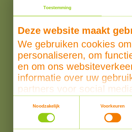
Toestemming
Deze website maakt gebr
We gebruiken cookies om 
personaliseren, om functi
en om ons websiteverkeer
informatie over uw gebrui
partners voor social medi
partners kunnen deze ge
Toestemmingsselectie
Noodzakelijk
Voorkeuren
informatie die u aan ze he
verzameld op basis van u