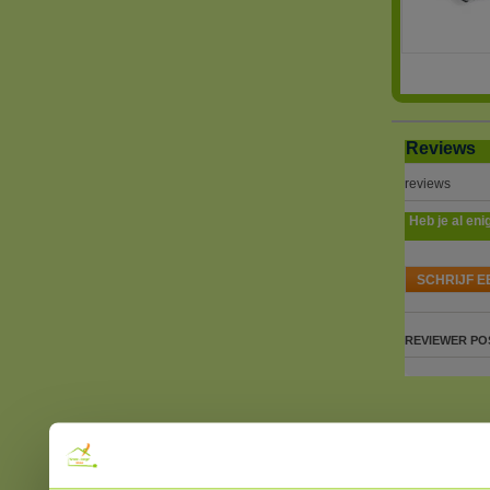
Reviews
reviews
Heb je al eni
SCHRIJF E
REVIEWER
PO