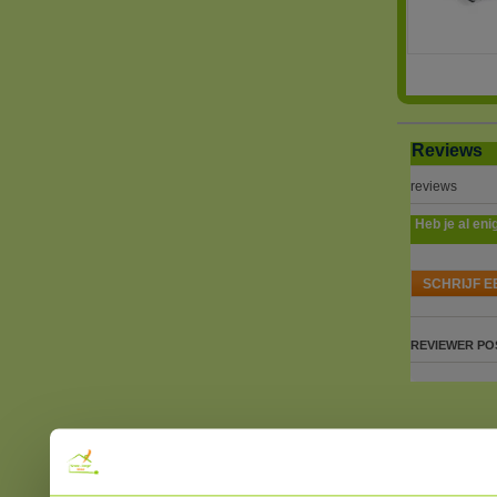
Reviews
reviews
Heb je al eni
SCHRIJF E
REVIEWER
PO