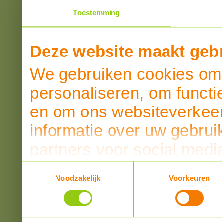
Toestemming
Deze website maakt gebr
We gebruiken cookies om 
personaliseren, om functi
en om ons websiteverkeer
informatie over uw gebrui
partners voor social medi
partners kunnen deze ge
Toestemmingsselectie
Noodzakelijk
Voorkeuren
informatie die u aan ze he
verzameld op basis van u