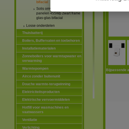
bifacial
Solis omvormers & JA Solar
panelen 455Wp zwart frame
glas-glas bifacial
Losse onderdelen
Thuisbatterij
Boilers, Buffervaten en toebehoren
Installatiematerialen
Zonneboilers voor warmtapwater en
verwarming
Warmtepompen
Bijpassende a
Airco zonder buitenunit
Douche warmte-terugwinning
Elektriciteitsproducten
Elektrische vervoermiddelen
Hotfill voor wasmachines en
vaatwassers
Ventilatie
Verlichting