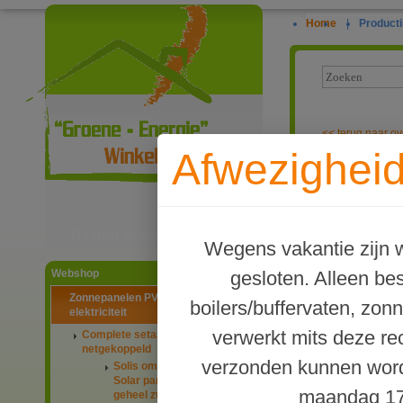
Home
|
Producti
<<
terug naar ov
Afwezigheid
PV-systeem me
Ga naar productinformatie
Wegens vakantie zijn w
gesloten. Alleen b
Webshop
Zonnepanelen PV-systemen
boilers/buffervaten, zon
elektriciteit
verwerkt mits deze re
Complete setaanbiedingen
netgekoppeld
verzonden kunnen word
Solis omvormers & JA
Solar panelen 445Wp
maandag 17
geheel zwart glas-glas