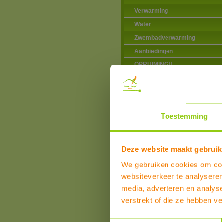
Verwarming
Water
Zwembadverwarming
Aanbiedingen
OPRUIMING!!
Toestemming
Klanten over product
Dit product heeft reviews
Overall beoordeling
Deze website maakt gebruik
SCHRIJF EEN REVIEW
We gebruiken cookies om cont
websiteverkeer te analyseren
media, adverteren en analys
verstrekt of die ze hebben v