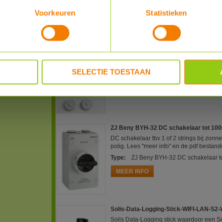
Voorkeuren
Statistieken
Totaal € 1809, -
Aanbetaling
€ 460.00
, -
ABB Werkschakelaar 1-fase 2-polig 25
Om veilig aan de zonnepanelen of omvor
een 1-fase omvormer los van het lichtnet.
SELECTIE TOESTAAN
Type
:
ABB Werkschakelaar 1-fase 2-
MEER INFO
ZJ Beny BYH-32 DC schakelaar tot 100
DC schakelaar tbv 1 of 2 strings bij zo
polig. Lees "meer info" en de pdf bestand
Type
:
ZJ Beny BYH-32 DC schakelaar to
MEER INFO
Solis-Data-Logging-Stick-WIFI-LAN-S2-
Solis Data-Logging stick waardoor een 