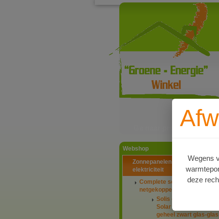
Afw
Ga naar productinformat
Webshop
Wegens va
Zonnepanelen PV-systemen
warmtepomp
elektriciteit
deze rech
Complete setaanbiedingen
netgekoppeld
Solis omvormers & J
Solar panelen 445Wp
geheel zwart glas-glas