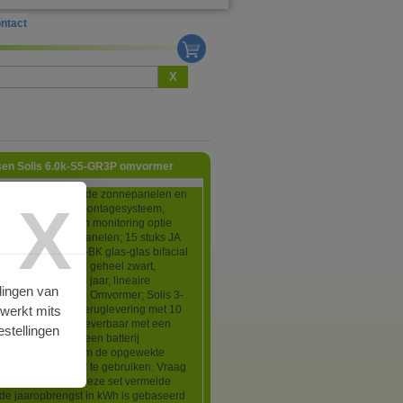
ntact
X
asen Solis 6.0k-S5-GR3P omvormer
bestaat alleen uit de zonnepanelen en
X
mer dus zonder montagesysteem,
g, connectoren en monitoring optie
omvormer! Zonnepanelen; 15 stuks JA
M54D41-445N-LB-BK glas-glas bifacial
762x1134x30mm, geheel zwart,
produktgarantie 25 jaar, lineaire
lingen van
garantie 30 jaar. Omvormer; Solis 3-
rwerkt mits
0k-S5-GR3P voor teruglevering met 10
ieksgarantie. Ook leverbaar met een
stellingen
mvormer waarop een batterij
ten kan worden om de opgewekte
p te slaan en later te gebruiken. Vraag
eerprijs.* De bij deze set vermelde
de jaaropbrengst in kWh is gebaseerd