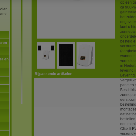
op een g
ca 900kW
olar
geinstal
frame
het zuide
ongeveer 
kunt u h
zonnepan
onderdel
besteld e
oren
verstuur
(aan)bet
wanneer u
er en
vermelde 
in Nederl
levering 
Bijpassende artikelen
Levering 
Vergelijk
panelen 
Beschikba
zonnepan
eerst con
bestellin
montages
dat het b
bestellen
een mont
Clickfit 
verzendko