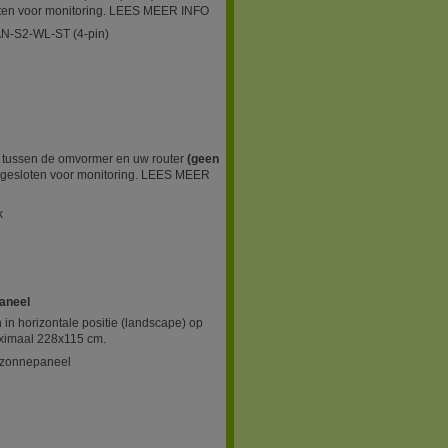
oten voor monitoring. LEES MEER INFO
AN-S2-WL-ST (4-pin)
g tussen de omvormer en uw router
(geen
gesloten voor monitoring. LEES MEER
k
paneel
in horizontale positie (landscape) op
ximaal 228x115 cm.
1 zonnepaneel