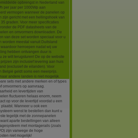
emiddelde opbrengst in Nederland van
h per jaar per 1000Wp aan
leerd vermogen wanneer de panelen op
n zijn gericht met een hellingshoek van
35 graden. Voor meer specificaties
ieronder de PDF datasheets van de
elen en omvormers downloaden. De
en van deze set worden speciaal voor u
n worden meestal vanuit Duitsland
d waardoor herroepen nadat wij uw
aling hebben ontvangen duur is
 ze wilt terugsturen! De op de website
prijzen zijn inclusief levering aan huis
and (exclusief de eilanden). Voor
in België geldt soms een meerprijs.
naar andere landen is niet mogelijk.
bare sets met andere merken en of types
of omvormers op aanvraag.
arheid en levertijden van
elen fluctueren helaas enorm, neem
tact op voor de levertijd voordat u een
g plaatst. Wanneer u ook een
ysteem wenst te bestellen dan kunt u
este tegelijk met de zonnepanelen
 want aparte bestellingen van alleen
agesysteem met montagerails (zoals
EVO) zijn vanwege de hoge
sten niet mogelijk!