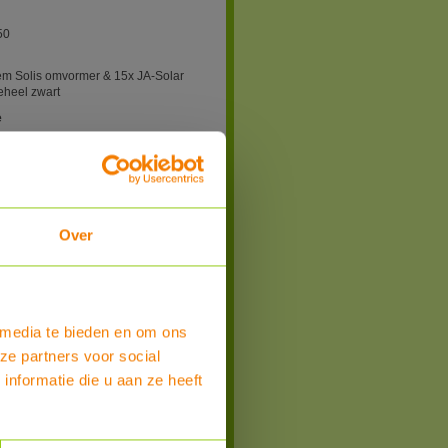
50
em Solis omvormer & 15x JA-Solar
heel zwart
e
r / zakelijk / Belgie
 Solis
Over
n
ropbrengst in kWh:
 media te bieden en om ons
 week
ze partners voor social
nformatie die u aan ze heeft