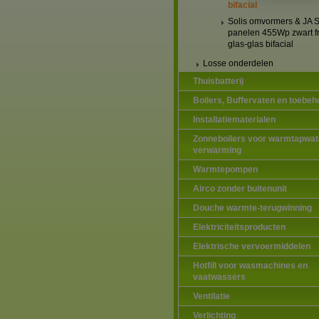
bifacial
Solis omvormers & JA S
panelen 455Wp zwart 
glas-glas bifacial
Losse onderdelen
Thuisbatterij
Boilers, Buffervaten en toebeh
Installatiematerialen
Zonneboilers voor warmtapwat
verwarming
Warmtepompen
Airco zonder buitenunit
Douche warmte-terugwinning
Elektriciteitsproducten
Elektrische vervoermiddelen
Hotfill voor wasmachines en
vaatwassers
Ventilatie
Verlichting