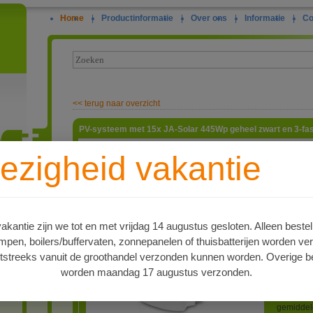
Home
|
Productinformatie
|
Over ons
|
Informatie
|
Co
<<
terug naar overzicht
PV-systeem met 15x JA-Solar 445Wp geheel zwart en 3-f
Deze set 
ezigheid vakantie
de omvor
bekabelin
ie
voor de 
Solar JA
445Wp, 1
fabrieks 
kantie zijn we tot en met vrijdag 14 augustus gesloten. Alleen bestel
vermogens
en, boilers/buffervaten, zonnepanelen of thuisbatterijen worden ve
fasen 6.
jaar fabr
tstreeks vanuit de groothandel verzonden kunnen worden. Overige be
hybride o
worden maandag 17 augustus verzonden.
aangeslo
A
energie o
naar de m
gemiddel