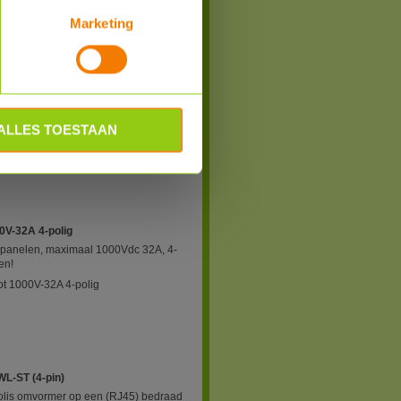
Marketing
Bestel
A
mer te kunnen werken koppelt u hiermee
ALLES TOESTAAN
polig 25A
0V-32A 4-polig
nnepanelen, maximaal 1000Vdc 32A, 4-
en!
t 1000V-32A 4-polig
WL-ST (4-pin)
Solis omvormer op een (RJ45) bedraad