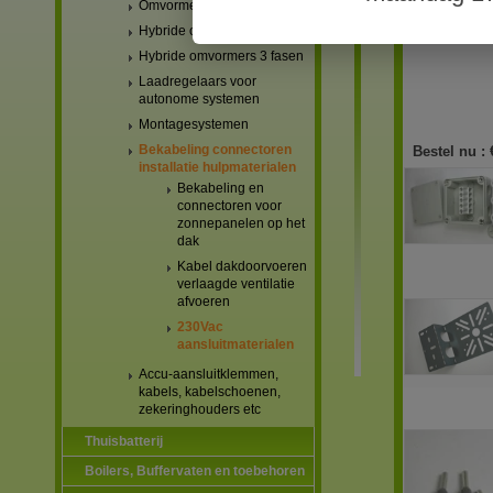
Omvormers netgekoppeld
Hybride omvormers 1 fase
Hybride omvormers 3 fasen
Laadregelaars voor
autonome systemen
Montagesystemen
Bekabeling connectoren
Bestel nu :
installatie hulpmaterialen
Bekabeling en
connectoren voor
zonnepanelen op het
dak
Kabel dakdoorvoeren
verlaagde ventilatie
afvoeren
230Vac
aansluitmaterialen
Accu-aansluitklemmen,
kabels, kabelschoenen,
zekeringhouders etc
Thuisbatterij
Boilers, Buffervaten en toebehoren