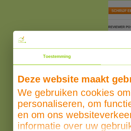
SCHRIJF E
REVIEWER
PO
Toestemming
Deze website maakt gebr
We gebruiken cookies om 
personaliseren, om functi
en om ons websiteverkeer
informatie over uw gebrui