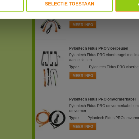
SELECTIE TOESTAAN
Pylontech Fidus PRO muurbeugel met inte
aan te sluiten
Type
:
Pylontech Fidus PRO muurbe
MEER INFO
Pylontech Fidus PRO vloerbeugel
Pylontech Fidus PRO vloerbeugel met inte
aan te sluiten
Type
:
Pylontech Fidus PRO vloerbe
MEER INFO
Pylontech Fidus PRO omvormerkabel
Pylontech Fidus PRO omvormerkabel om de
omvormer
Type
:
Pylontech Fidus PRO omvorm
MEER INFO