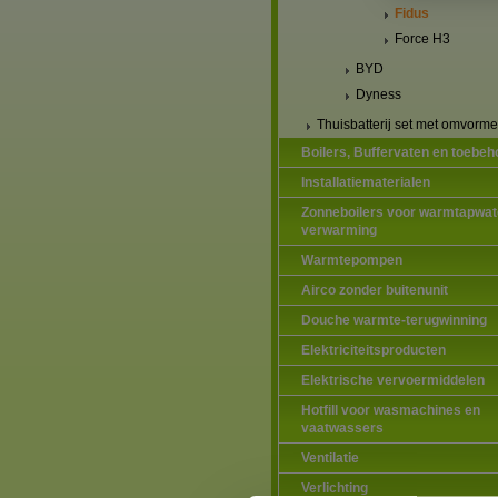
Fidus
Force H3
BYD
Dyness
Thuisbatterij set met omvorme
Boilers, Buffervaten en toebeh
Installatiematerialen
Zonneboilers voor warmtapwat
verwarming
Warmtepompen
Airco zonder buitenunit
Douche warmte-terugwinning
Elektriciteitsproducten
Elektrische vervoermiddelen
Hotfill voor wasmachines en
vaatwassers
Ventilatie
Verlichting