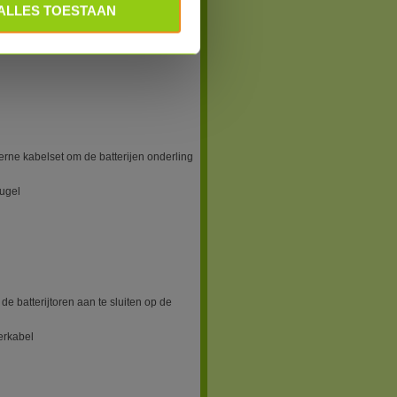
ALLES TOESTAAN
rne kabelset om de batterijen onderling
ugel
rne kabelset om de batterijen onderling
ugel
 batterijtoren aan te sluiten op de
erkabel