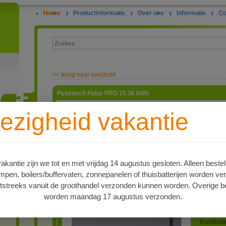
Home
|
Productinformatie
|
Over ons
|
Informatie
|
Co
<<
terug naar overzicht
Pylontech Fidus PRO 15.36 kWh
De
Pylon
ezigheid vakantie
krachtig
slimme e
ie
batterij 
voor mod
Een groot
kantie zijn we tot en met vrijdag 14 augustus gesloten. Alleen bestel
geïntegr
en, boilers/buffervaten, zonnepanelen of thuisbatterijen worden ve
de batter
Dat maak
tstreeks vanuit de groothandel verzonden kunnen worden. Overige be
interessa
worden maandag 17 augustus verzonden.
temperatu
Dankzij 
thuisbatt