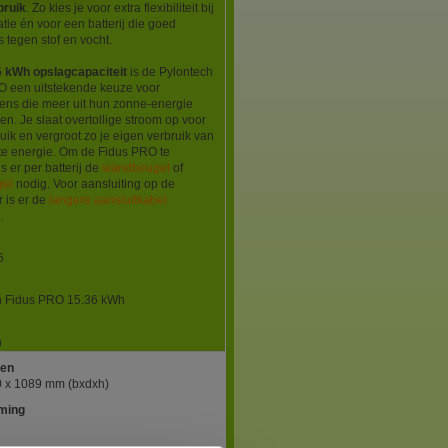
bruik
. Zo kies je voor extra flexibiliteit bij
latie én voor een batterij die goed
s tegen stof en vocht.
6 kWh opslagcapaciteit
is de Pylontech
O een uitstekende keuze voor
ens die meer uit hun zonne-energie
len. Je slaat overtollige stroom op voor
ruik en vergroot zo je eigen verbruik van
e energie. Om de Fidus PRO te
s er per batterij de
wandbeugel
of
gel
nodig. Voor aansluiting op de
 is er de
langere aansluitkabel
.
6
h Fidus PRO 15.36 kWh
h
gen
0 x 1089 mm (bxdxh)
ming