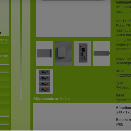
buitenge
de instal
bestand i
Met
15,3
Fidus PR
huishoud
r
willen ha
later geb
oren
opgewekt
plaatsen i
vloerbeu
er en
omvormer
benodigd
artnr
4722002
Type
Pylontec
Merk
Bijpassende artikelen
Pylontec
Afmetin
630 x 17
Bescher
IP65