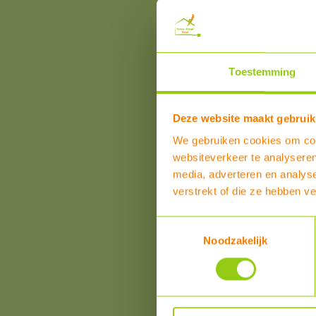
Verwarming
Water
Zwembadverwarming
Aanbiedingen
Toestemming
OPRUIMING!!
Deze website maakt gebruik
We gebruiken cookies om cont
websiteverkeer te analyseren
Klanten over product
media, adverteren en analys
Dit product heeft reviews
verstrekt of die ze hebben v
Overall beoordeling
SCHRIJF EEN REVIEW
Toestemmingsselectie
Noodzakelijk