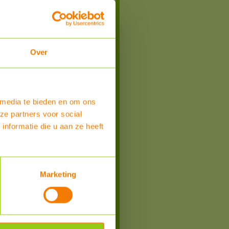
spanning
apaciteit
h
Over
ng binnen ca 3 werkdagen
 media te bieden en om ons
ze partners voor social
nformatie die u aan ze heeft
Marketing
Bestel