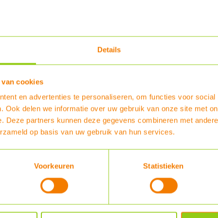
Batterij
51.2 V
Batterijc
15.36 kW
Gewicht
Details
135 kg
Garantie
10 jaar
 van cookies
Levertijd
verzendi
ent en advertenties te personaliseren, om functies voor social
PDF 1
. Ook delen we informatie over uw gebruik van onze site met on
e. Deze partners kunnen deze gegevens combineren met andere i
erzameld op basis van uw gebruik van hun services.
PDF 2
PDF 3
Voorkeuren
Statistieken
Bestel nu :
€ 3.379,00
Pylontech Fidus PRO muurbeugel