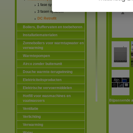
1 fase systeem
3 fasen systeem
DC Retrofit
Boilers, Buffervaten en toebehoren
Installatiematerialen
Zonneboilers voor warmtapwater en
verwarming
Warmtepompen
Airco zonder buitenunit
Douche warmte-terugwinning
Elektriciteitsproducten
Elektrische vervoermiddelen
Hotfill voor wasmachines en
Bijpassende a
vaatwassers
Ventilatie
Verlichting
Verwarming
Water