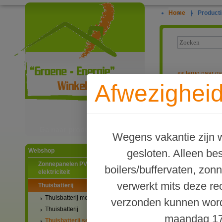
Home
|
Producti
<<
terug naar ov
Afwezigheid
EcoFlow Powe
Ga naar productinformatie
Wegens vakantie zijn w
gesloten. Alleen b
Webshop
Zonnepanelen PV-systemen
boilers/buffervaten, zon
elektriciteit
verwerkt mits deze re
Thuisbatterij
Thuisbatterij met stekker
verzonden kunnen word
Thuisbatterij
maandag 17
Thuisbatterij set met omvormer