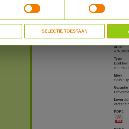
Zie hier 
PowerOce
Let op:
Al
voorwaar
thuisbatte
SELECTIE TOESTAAN
belasting
informati
artnr
4761002
Type
EcoFlow 
vloermod
Merk
Solis / D
Garantie
Omvormer 
Levertijd
verzendi
PDF 1