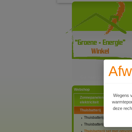
Afw
Ga naar productinformat
Webshop
Wegens va
Zonnepanelen PV-systemen
warmtepomp
elektriciteit
deze rech
Thuisbatterij
Thuisbatterij met stekker
Thuisbatterij
Thuisbatterij set met omvor