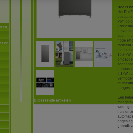
Hoe is h
Het EcoF
bestaat u
kWh op ba
ijzerfosf
oren
omvormer.
spanning
hoge effi
er en
systeem i
modules m
15,3 kWh. 
omdat de 
zonnepan
aanpassi
5,1kWh ui
vermogen
tot maxi
aangeslo
Een belan
Bijpassende artikelen
meegelev
wordt gep
huis en z
automati
opgeslage
gebruik 