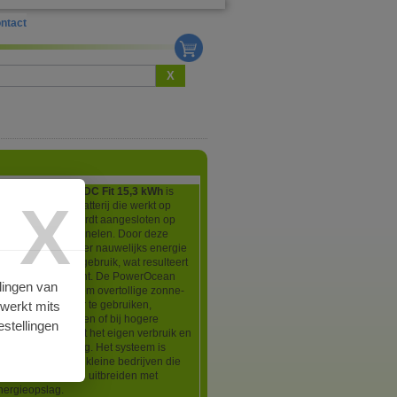
ntact
X
ow PowerOcean DC Fit 15,3 kWh
is
X
pannings-thuisbatterij die werkt op
en rechtstreeks wordt aangesloten op
ircuit van zonnepanelen. Door deze
C-koppeling gaat er nauwelijks energie
tussen opslag en gebruik, wat resulteert
eer hoog rendement. De PowerOcean
lingen van
akt het mogelijk om overtollige zonne-
rwerkt mits
p te slaan en later te gebruiken,
eld in de avonduren of bij hogere
stellingen
ieven. Dit vergroot het eigen verbruik en
de energierekening. Het systeem is
voor woningen en kleine bedrijven die
-installatie willen uitbreiden met
nergieopslag.