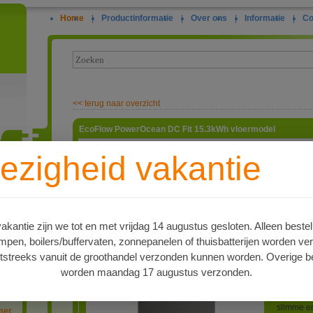
Home
|
Productinformatie
|
Over ons
|
Informatie
|
Co
<<
terug naar overzicht
EcoFlow PowerOcean DC Fit 15.3kWh vloermodel
De
EcoFl
ezigheid vakantie
een hoogs
800 volt 
ie
het DC-c
directe D
verloren 
in een z
kantie zijn we tot en met vrijdag 14 augustus gesloten. Alleen bestel
DC Fit ma
en, boilers/buffervaten, zonnepanelen of thuisbatterijen worden ve
energie o
bijvoorbe
tstreeks vanuit de groothandel verzonden kunnen worden. Overige be
stroomtar
worden maandag 17 augustus verzonden.
verlaagt 
geschikt 
hun zonne
slimme e
mer