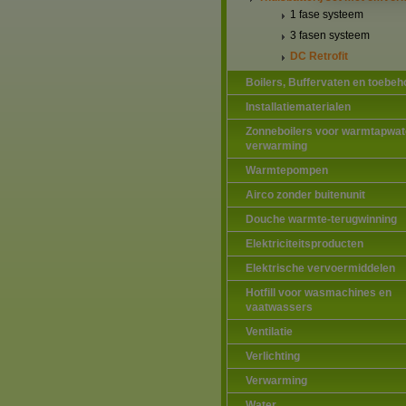
1 fase systeem
3 fasen systeem
DC Retrofit
Boilers, Buffervaten en toebeh
Installatiematerialen
Zonneboilers voor warmtapwat
verwarming
Warmtepompen
Airco zonder buitenunit
Douche warmte-terugwinning
Elektriciteitsproducten
Elektrische vervoermiddelen
Hotfill voor wasmachines en
vaatwassers
Ventilatie
Verlichting
Verwarming
Water