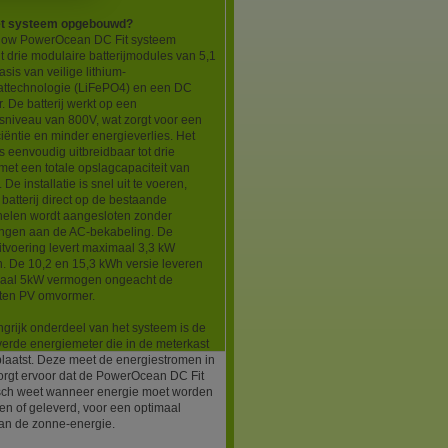
et systeem opgebouwd?
low PowerOcean DC Fit systeem
it drie modulaire batterijmodules van 5,1
sis van veilige lithium-
aattechnologie (LiFePO4) en een DC
 De batterij werkt op een
sniveau van 800V, wat zorgt voor een
ciëntie en minder energieverlies. Het
s eenvoudig uitbreidbaar tot drie
et een totale opslagcapaciteit van
De installatie is snel uit te voeren,
batterij direct op de bestaande
elen wordt aangesloten zonder
ngen aan de AC-bekabeling. De
tvoering levert maximaal 3,3 kW
. De 10,2 en 15,3 kWh versie leveren
maal 5kW vermogen ongeacht de
ten PV omvormer.
grijk onderdeel van het systeem is de
erde energiemeter die in de meterkast
laatst. Deze meet de energiestromen in
orgt ervoor dat de PowerOcean DC Fit
sch weet wanneer energie moet worden
n of geleverd, voor een optimaal
van de zonne-energie.