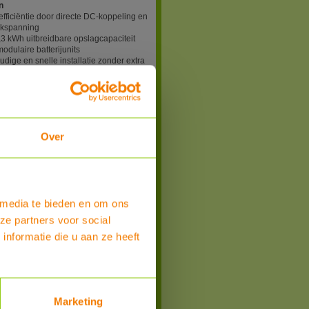
n
fficiëntie door directe DC-koppeling en
kspanning
,3 kWh uitbreidbare opslagcapaciteit
modulaire batterijunits
dige en snelle installatie zonder extra
mer of bekabeling
kt voor zowel 1 als 3 fasen PV
rs
tische energieregeling via
erde energiemeter in de meterkast
ge en duurzame LiFePO4-technologie
Over
tegreerde BMS-beveiliging
tibel met veelgebruikte
mvormers zoals Solis, SMA, Growatt,
 en GoodWe
ikt voor binnen- en buitenmontage
P65-behuizing
 media te bieden en om ons
ze partners voor social
evideo en uitbreiding
nformatie die u aan ze heeft
em is eventueel uit te breiden met
limme oplossingen zoals de EcoFlow
ight 2 scherm voor weergave van uw
mesysteem, de EcoFlow PowerGlow
verwarmen van een boiler of buffervat
ollige zonne-energie en de EcoFlow
Marketing
se 2 EV lader.