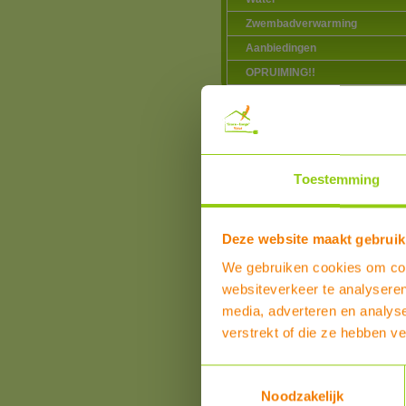
Zwembadverwarming
Aanbiedingen
OPRUIMING!!
Klanten over product
Toestemming
Dit product heeft reviews
Overall beoordeling
SCHRIJF EEN REVIEW
Deze website maakt gebruik
We gebruiken cookies om cont
websiteverkeer te analyseren
media, adverteren en analys
verstrekt of die ze hebben v
Toestemmingsselectie
Noodzakelijk