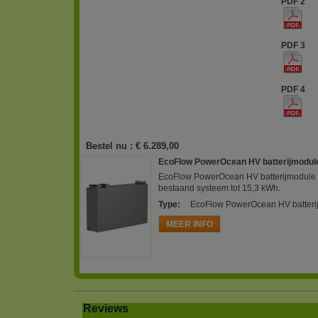
PDF 2
PDF 3
PDF 4
Bestel nu :
€ 6.289,00
EcoFlow PowerOcean HV batterijmodul
EcoFlow PowerOcean HV batterijmodule 5
bestaand systeem tot 15,3 kWh.
Type
:
EcoFlow PowerOcean HV batteri
MEER INFO
Reviews