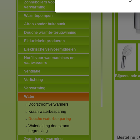
Zonneboilers voor warmtapwater en
verwarming
Warmtepompen
Airco zonder buitenunit
Douche warmte-terugwinning
Elektriciteitsproducten
Elektrische vervoermiddelen
Hotfill voor wasmachines en
vaatwassers
Ventilatie
Bijpassende a
Verlichting
Verwarming
Water
Doorstroomverwarmers
Kraan waterbesparing
Douche waterbesparing
Waterleiding doorstroom
begrenzing
Bestel nu :
Zwembadverwarming