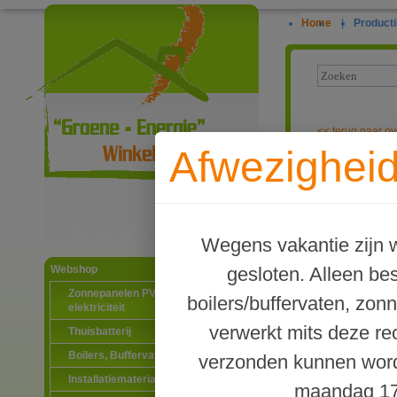
Home
|
Producti
<<
terug naar ov
Afwezigheid
Waterbespare
Ga naar productinformatie
Wegens vakantie zijn w
gesloten. Alleen b
Webshop
Zonnepanelen PV-systemen
boilers/buffervaten, zon
elektriciteit
verwerkt mits deze re
Thuisbatterij
Boilers, Buffervaten en toebehoren
verzonden kunnen word
Installatiematerialen
maandag 17