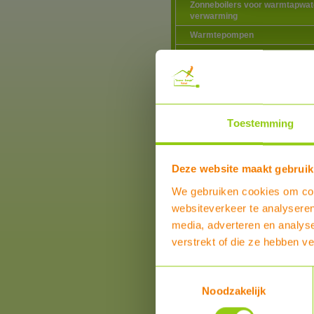
Zonneboilers voor warmtapwat
verwarming
Warmtepompen
Airco zonder buitenunit
Douche warmte-terugwinning
Elektriciteitsproducten
Elektrische vervoermiddelen
Toestemming
Hotfill voor wasmachines en
vaatwassers
Ventilatie
Deze website maakt gebruik
Verlichting
We gebruiken cookies om cont
Verwarming
websiteverkeer te analyseren
Water
media, adverteren en analys
Doorstroomverwarmers
verstrekt of die ze hebben v
Kraan waterbesparing
Douche waterbesparing
Toestemmingsselectie
Waterleiding doorstroom
Noodzakelijk
begrenzing
Zwembadverwarming