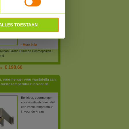
Grohe verchroomde
wastafelkraan, geeft
water na een druk op de
knop en sluit zelf na 7,
15 of 30 seconden.
ALLES TOESTAAN
Optisch fraaie kraan
voor vrijwel iedere
wastafel.
Meer Info
lkraan Grohe Euroeco Cosmopolitan T,
tend
€ 198,60
nu :
r, voormenger voor wastafelkraan,
n vaste temperatuur in voor de
Benkiser, voormenger
voor wastafelkraan, stelt
een vaste temperatuur
in voor de kraan