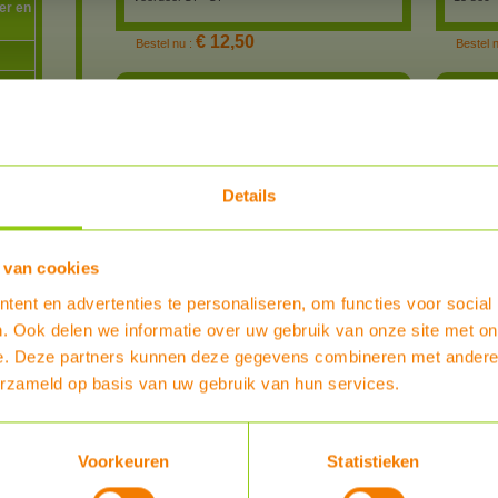
er en
€ 12,50
Bestel nu :
Bestel 
Grohe Euroeco Cosmopolitan T wandkraan
ASW wan
verchroomd, zelfsluitend na 7, 15 of 30
OP=OP
seconden.
Grohe verchroomde
wandkraan, geeft water
Details
na een druk op de knop
en sluit zelf na 7, 15 of
30 sec. Moderne,
optisch fraaie kraan met
 van cookies
perlator voor zachte
bruisstraal.
ent en advertenties te personaliseren, om functies voor social
Meer Info
. Ook delen we informatie over uw gebruik van onze site met on
Wanduitloopkraan Grohe Euroeco Cosmopolitan
Wanduit
e. Deze partners kunnen deze gegevens combineren met andere i
T, zelfsluitend
erzameld op basis van uw gebruik van hun services.
Bestel 
€ 182,10
Bestel nu :
Presto NEO 605 wastafelkraan
Grohe E
Voorkeuren
Statistieken
verchroomd, zelfsluitend na 15 seconden.
wastafel
7, 15 of