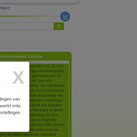
ntact
X
omfortstanden, 8,0L/min
aard douchekop gebruikt zo'n 12 Liter
X
r minuut maar sommige douchekoppen,
grote stortdouches, gebruiken wel 15-
water per minuut en zijn dan ook
 de grootste verbruikers van warmwater
an het gasverbruik) in een huishouden.
 kwalitatief zeer goede douchekop van
lingen van
e topmerk Grohe verbruikt u maximaal
rwerkt mits
/min. De douchekop heeft drie standen
endruppels), Jet en Massage en geeft
stellingen
 gevoel als een douchekop die veel
r verbruikt. Zeer luxe en degelijke
p met een doorsnede van liefst 110mm.
oorzien van een siliconen rand die
ing bij vallen voorkomt. Uiteraard