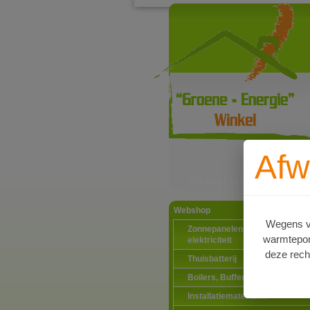
Afw
Ga naar productinformat
Webshop
Wegens va
Zonnepanelen PV-systemen
warmtepomp
elektriciteit
deze rech
Thuisbatterij
Boilers, Buffervaten en toebeh
Installatiematerialen