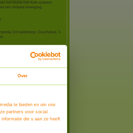
van het Grohe Anti-Kalk systeem,
met een simpele beweging.
2
mpesta 110 waterbesp. Douchekop, 3-
min
gen
0 mm
m
Over
aad
 media te bieden en om ons
ze partners voor social
nformatie die u aan ze heeft
Bestel