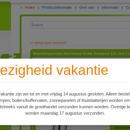
Home
|
Productinformatie
|
Over ons
|
Informatie
|
Co
<<
terug naar overzicht
Waterbesparende douchekop Grohe Tempesta 110, met 3 c
Een stand
ezigheid vakantie
water pe
zeker de 
ie
20 Liter 
verreweg
(en dus v
Met deze
kantie zijn we tot en met vrijdag 14 augustus gesloten. Alleen bestel
het Duits
en, boilers/buffervaten, zonnepanelen of thuisbatterijen worden ve
8,0 Liter
Rain (reg
tstreeks vanuit de groothandel verzonden kunnen worden. Overige be
hetzelfde
worden maandag 17 augustus verzonden.
meer wate
oren
doucheko
Rondom v
beschadig