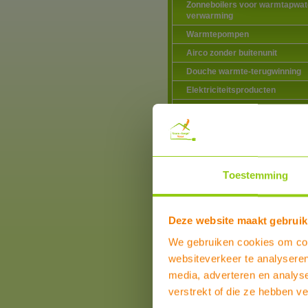
Zonneboilers voor warmtapwat
verwarming
Warmtepompen
Airco zonder buitenunit
Douche warmte-terugwinning
Elektriciteitsproducten
Elektrische vervoermiddelen
Hotfill voor wasmachines en
vaatwassers
Ventilatie
Toestemming
Verlichting
Verwarming
Water
Deze website maakt gebruik
Doorstroomverwarmers
We gebruiken cookies om cont
Kraan waterbesparing
websiteverkeer te analyseren
Douche waterbesparing
media, adverteren en analys
Waterleiding doorstroom
begrenzing
verstrekt of die ze hebben v
Zwembadverwarming