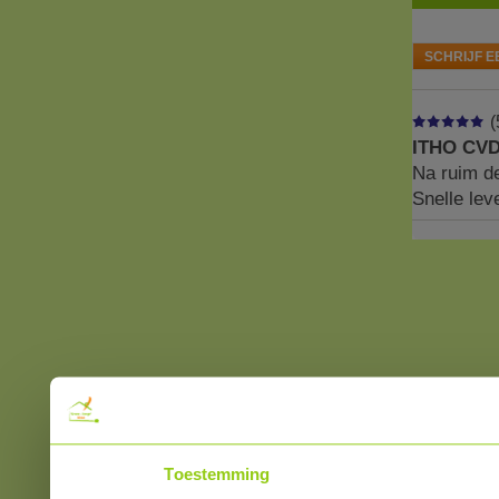
SCHRIJF E
(
ITHO CV
Na ruim de
Snelle lev
Toestemming