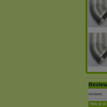
Revie
reviews
Heb je al