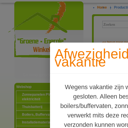
Home
|
Producti
<<
terug naar ov
Afwezighei
ITHO Energiez
vakantie
Ga naar productinformatie
Wegens vakantie zijn w
Webshop
Zonnepanelen PV-systemen
gesloten. Alleen b
elektriciteit
boilers/buffervaten, zon
Thuisbatterij
verwerkt mits deze re
Boilers, Buffervaten en toebehoren
Installatiematerialen
verzonden kunnen word