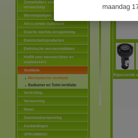
Zonneboilers voor warmtapwater en
maandag 17
verwarming
Warmtepompen
Airco zonder buitenunit
Douche warmte-terugwinning
Elektriciteitsproducten
Elektrische vervoermiddelen
Hotfill voor wasmachines en
vaatwassers
Ventilatie
Bijpassende a
Mechanische ventilatie
Badkamer en Toilet ventilatie
Verlichting
Verwarming
Water
Zwembadverwarming
Aanbiedingen
OPRUIMING!!