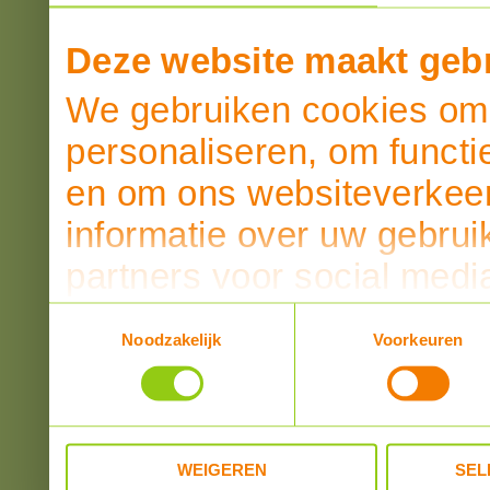
Deze website maakt gebr
We gebruiken cookies om 
personaliseren, om functi
en om ons websiteverkeer
informatie over uw gebrui
partners voor social medi
partners kunnen deze ge
Toestemmingsselectie
Noodzakelijk
Voorkeuren
informatie die u aan ze he
verzameld op basis van u
WEIGEREN
SEL