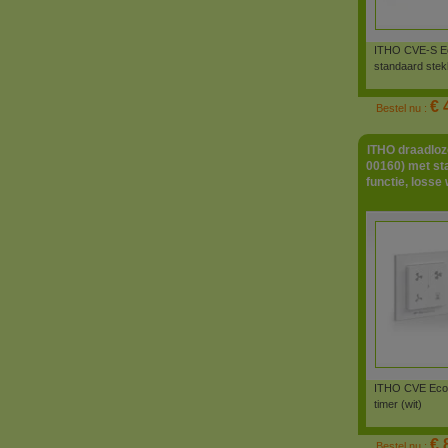
ITHO CVE-S Ec
standaard stek
€ 
Bestel nu :
ITHO draadloz
00160) met stan
functie, losse
ITHO CVE Eco-fa
timer (wit)
€ 
Bestel nu :