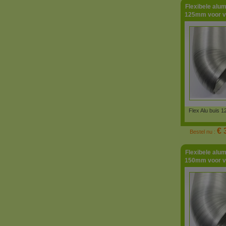
Flexibele alu
125mm voor ve
Flex Alu buis 
€ 
Bestel nu :
Flexibele alu
150mm voor ve