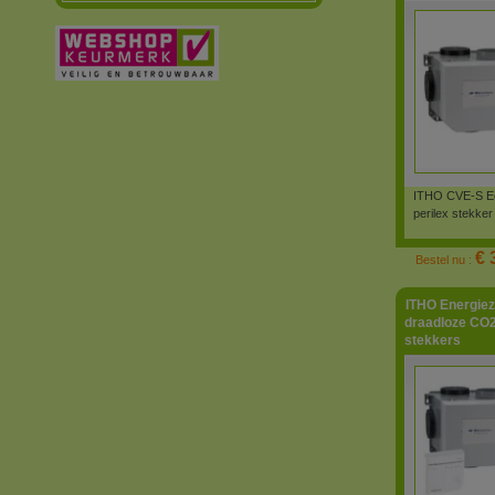
ITHO CVE-S Ec
perilex stekker
€ 
Bestel nu :
ITHO Energiez
draadloze CO2
stekkers