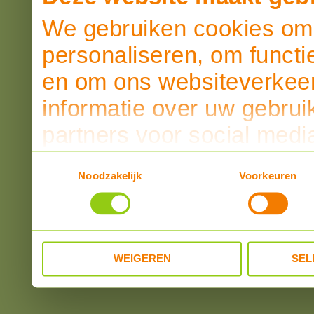
We gebruiken cookies om 
personaliseren, om functi
en om ons websiteverkeer
informatie over uw gebrui
partners voor social medi
partners kunnen deze ge
Toestemmingsselectie
Noodzakelijk
Voorkeuren
informatie die u aan ze he
verzameld op basis van u
WEIGEREN
SEL