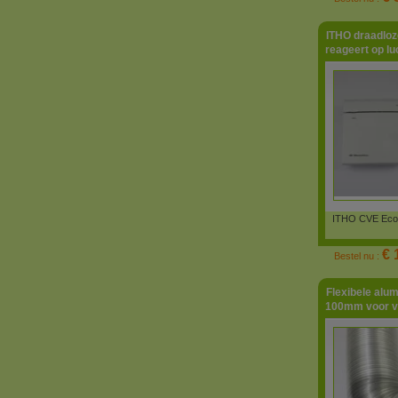
ITHO draadloz
reageert op lu
ITHO CVE Eco-
€ 
Bestel nu :
Flexibele alu
100mm voor ve