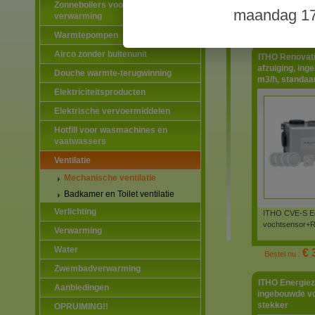
Zonneboilers voor warmtapwater en
maandag 17
verwarming
€ 
Bestel nu :
Warmtepompen
Airco zonder buitenunit
ITHO Renovati
afzuiging, in
Douche warmte-terugwinning
m3/h, standaa
Elektriciteitsproducten
Elektrische vervoermiddelen
Hotfill voor wasmachines en
vaatwassers
Ventilatie
Mechanische ventilatie
Badkamer en Toilet ventilatie
Verlichting
ITHO CVE-S Ec
vochtsensor+R
Verwarming
Water
€ 
Bestel nu :
Zwembadverwarming
ITHO Energiez
Aanbiedingen
ingebouwde vo
stekker
OPRUIMING!!