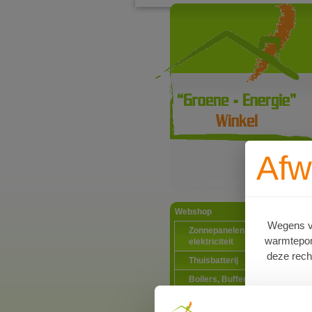
Afw
Ga naar productinformat
Webshop
Wegens va
Zonnepanelen PV-systemen
warmtepomp
elektriciteit
deze rech
Thuisbatterij
Boilers, Buffervaten en toebeh
Installatiematerialen