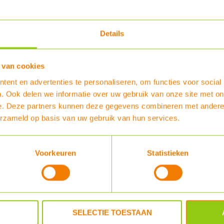
er en
naar de 
automatis
hij eerst
terug te 
Details
voor als 
Lees het
te zien o
is voor s
 van cookies
artnr
7210127
ent en advertenties te personaliseren, om functies voor social
. Ook delen we informatie over uw gebruik van onze site met on
Type
ITHO CVE-
e. Deze partners kunnen deze gegevens combineren met andere i
Auto&time
erzameld op basis van uw gebruik van hun services.
Merk
ITHO
Afmetin
80 x 80 
Voorkeuren
Statistieken
Garantie
5 jaar (na
Levertijd
op voorr
PDF 1
SELECTIE TOESTAAN