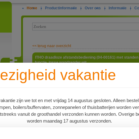
Home
|
Productinformatie
|
Over ons
|
Informatie
|
Co
<<
terug naar overzicht
ITHO draadloze afstandsbediening (04-00161) met standen sn
functie, losse wandzender wit
ezigheid vakantie
Bedienpa
afstandsb
ie
met inge
sensor(en
versies 
artikelnu
kantie zijn we tot en met vrijdag 14 augustus gesloten. Alleen bestel
ventilato
en, boilers/buffervaten, zonnepanelen of thuisbatterijen worden ve
ventilator
voor de s
tstreeks vanuit de groothandel verzonden kunnen worden. Overige be
automatis
worden maandag 17 augustus verzonden.
ingebouwd
oren
vierde to
timerfunct
ventilato