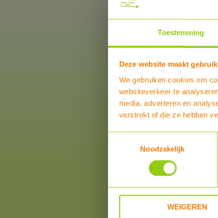
Zonneboilers voor warmtapwat
verwarming
Warmtepompen
Toestemming
Airco zonder buitenunit
Douche warmte-terugwinning
Deze website maakt gebruik
Elektriciteitsproducten
Elektrische vervoermiddelen
We gebruiken cookies om cont
Hotfill voor wasmachines en
websiteverkeer te analyseren
vaatwassers
media, adverteren en analys
Ventilatie
verstrekt of die ze hebben v
Mechanische ventilatie
Badkamer en Toilet ventilatie
Toestemmingsselectie
Verlichting
Noodzakelijk
Verwarming
Water
Zwembadverwarming
Aanbiedingen
WEIGEREN
OPRUIMING!!