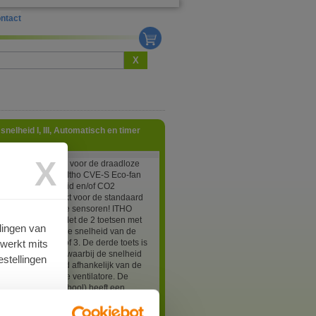
ntact
X
elheid I, III, Automatisch en timer
X
neel/wandzender voor de draadloze
esturing van een Itho CVE-S Eco-fan
bouwde vochtigheid en/of CO2
) dus niet geschikt voor de standaard
zonder ingebouwde sensoren! ITHO
mmer 04-00161. Met de 2 toetsen met
lingen van
rsymbolen stelt u de snelheid van de
rwerkt mits
 in op snelheid 1 of 3. De derde toets is
tand Automatisch waarbij de snelheid
stellingen
ch wordt geregeld afhankelijk van de
e sensoren in de ventilatore. De
ets (zandlopersymbool) heeft een
ie, als u die 1, 2 of 3 keer indrukt zal de
r respectievelijk 10, 20 of 30 minuten