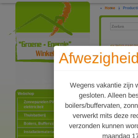
Home
|
Producti
<<
terug naar ov
Afwezigheid
3-standen sch
Ga naar productinformatie
Wegens vakantie zijn w
gesloten. Alleen b
Webshop
Zonnepanelen PV-systemen
boilers/buffervaten, zon
elektriciteit
verwerkt mits deze re
Thuisbatterij
Boilers, Buffervaten en toebehoren
verzonden kunnen word
Installatiematerialen
maandag 17