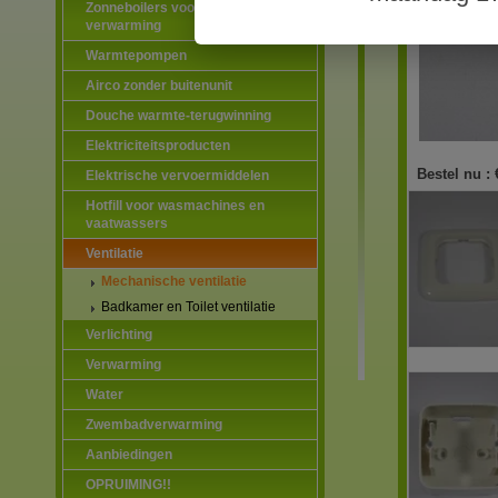
Zonneboilers voor warmtapwater en
verwarming
Warmtepompen
Airco zonder buitenunit
Douche warmte-terugwinning
Elektriciteitsproducten
Bestel nu :
Elektrische vervoermiddelen
Hotfill voor wasmachines en
vaatwassers
Ventilatie
Mechanische ventilatie
Badkamer en Toilet ventilatie
Verlichting
Verwarming
Water
Zwembadverwarming
Aanbiedingen
OPRUIMING!!