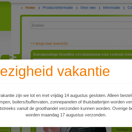
Home
|
Productinformatie
|
Over ons
|
Informatie
|
Co
<<
terug naar overzicht
Energiezuinige Grundfos circulatiepomp voor centrale (vl
De Grundf
ezigheid vakantie
circulati
verwarmin
ie
of vloerv
functie k
besparen
UPS pomp 
kantie zijn we tot en met vrijdag 14 augustus gesloten. Alleen bestel
vergelij
en, boilers/buffervaten, zonnepanelen of thuisbatterijen worden ve
voldoet a
de algeme
tstreeks vanuit de groothandel verzonden kunnen worden. Overige be
verwarmi
worden maandag 17 augustus verzonden.
beoordel
oren
geschikt 
hieronder
huidige p