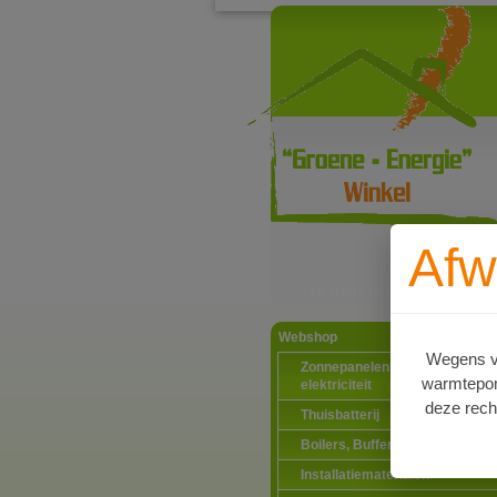
Afw
Ga naar productinformat
Webshop
Wegens va
Zonnepanelen PV-systemen
warmtepomp
elektriciteit
deze rech
Thuisbatterij
Boilers, Buffervaten en toebeh
Installatiematerialen