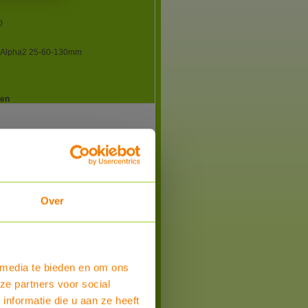
0
 Alpha2 25-60-130mm
gen
Over
 media te bieden en om ons
ze partners voor social
nformatie die u aan ze heeft