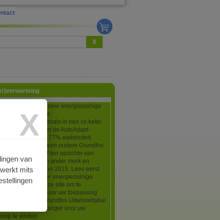
ntact
X
oer)verwarming
os Alpha2 is een zeer energiezuinige
X
epomp voor centrale
gstoepassingen zoals in een cv-ketel
erwarmingsunit. Met de AutoAdapt
an de pomp tot wel 77% elektriciteit
 ten opzichte van een oudere Grundfos
(voor bj 2000) of ten opzichte van
lingen van
kbare pomp van een ander merk en
rwerkt mits
an de richtlijnen van 2015. Lees eerst
ne informatie over energiezuinige
stellingen
ngspompen op deze site om te
en of een Alpha2 voor uw toepassing
is. Download de Grundfos Uitwisseltabel
 om de juiste vervanger voor uw
omp te vinden.