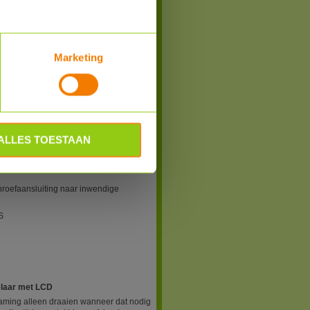
Bestel
Marketing
1 of Alpha2 pomp
nsluiten van 230V op een Alpha1 of
Alpha1 of Alpha2 pomp
ALLES TOESTAAN
hroefaansluiting naar inwendige
S
elaar met LCD
aming alleen draaien wanneer dat nodig