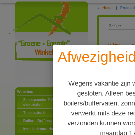
Home
|
Producti
<<
terug naar ov
Afwezigheid
Energiezuinig
Ga naar productinformatie
Wegens vakantie zijn w
gesloten. Alleen b
Webshop
Zonnepanelen PV-systemen
boilers/buffervaten, zon
elektriciteit
verwerkt mits deze re
Thuisbatterij
Boilers, Buffervaten en toebehoren
verzonden kunnen word
Installatiematerialen
maandag 17