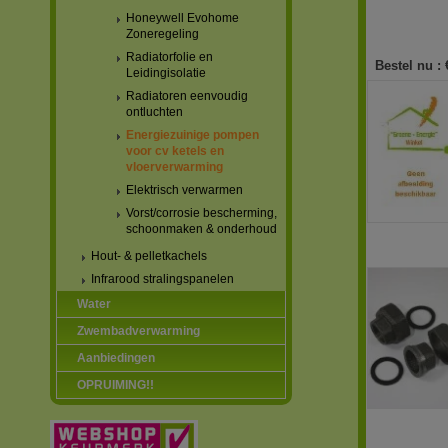
Honeywell Evohome
Zoneregeling
Radiatorfolie en
Bestel nu :
Leidingisolatie
Radiatoren eenvoudig
ontluchten
Energiezuinige pompen
voor cv ketels en
vloerverwarming
Elektrisch verwarmen
Vorst/corrosie bescherming,
schoonmaken & onderhoud
Hout- & pelletkachels
Infrarood stralingspanelen
Water
Zwembadverwarming
Aanbiedingen
OPRUIMING!!