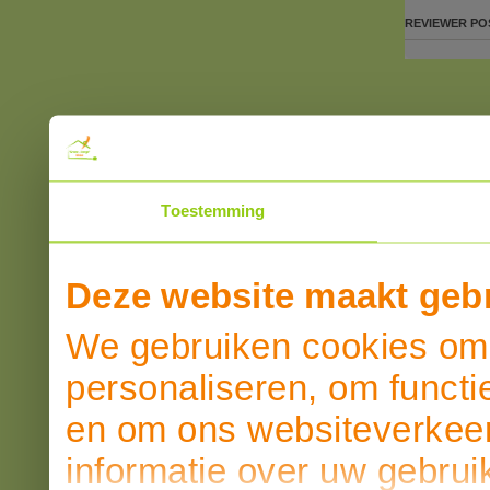
REVIEWER
PO
Toestemming
Deze website maakt gebr
We gebruiken cookies om 
personaliseren, om functi
en om ons websiteverkeer
informatie over uw gebrui