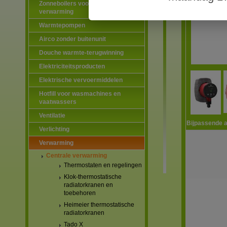
Zonneboilers voor warmtapwater en
verwarming
Warmtepompen
Airco zonder buitenunit
Douche warmte-terugwinning
Elektriciteitsproducten
Elektrische vervoermiddelen
Hotfill voor wasmachines en
vaatwassers
Ventilatie
Bijpassende a
Verlichting
Verwarming
Centrale verwarming
Thermostaten en regelingen
Klok-thermostatische
radiatorkranen en
toebehoren
Heimeier thermostatische
radiatorkranen
Tado X