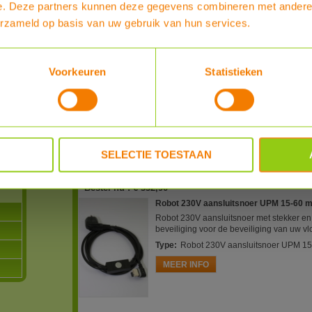
artnr
e. Deze partners kunnen deze gegevens combineren met andere i
8310109
erzameld op basis van uw gebruik van hun services.
Type
Robot / 
Merk
Voorkeuren
Statistieken
Robot / G
PDF 1
n
PDF 2
ming,
SELECTIE TOESTAAN
houd
Bestel nu :
€ 332,90
Robot 230V aansluitsnoer UPM 15-60 m
Robot 230V aansluitsnoer met stekker e
beveiliging voor de beveiliging van uw v
Type
:
Robot 230V aansluitsnoer UPM 15
MEER INFO