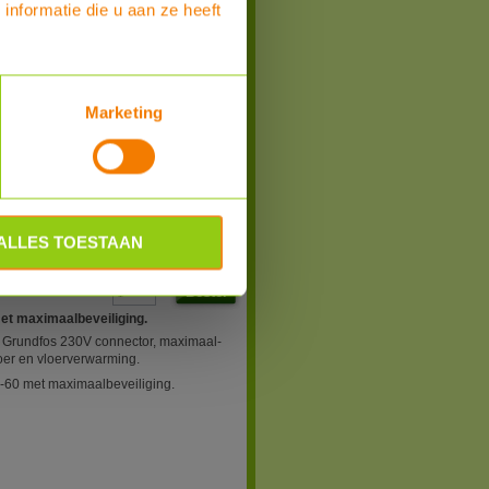
nformatie die u aan ze heeft
1
Grundfos UPM 15-60
Marketing
rundfos
ALLES TOESTAAN
Bestel
et maximaalbeveiliging.
n Grundfos 230V connector, maximaal-
loer en vloerverwarming.
-60 met maximaalbeveiliging.