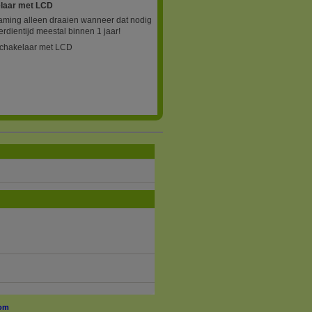
elaar met LCD
aming alleen draaien wanneer dat nodig
verdientijd meestal binnen 1 jaar!
schakelaar met LCD
om