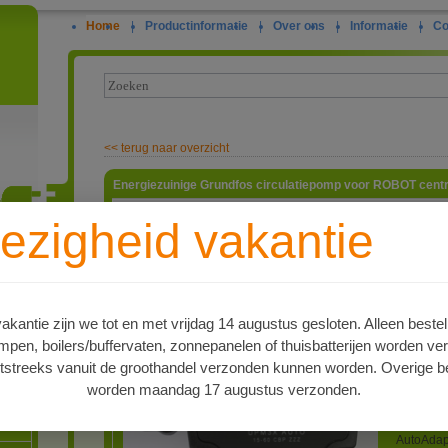
Home
|
Productinformatie
|
Over ons
|
Informatie
|
Co
<<
terug naar overzicht
Energiezuinige Grundfos circulatiepomp voor ROBOT centr
Robot ve
ezigheid vakantie
zeer veel
marktaand
ie
jaren sp
Grundfos 
nieuwere 
Grundfos
kantie zijn we tot en met vrijdag 14 augustus gesloten. Alleen bestel
speciaal
en, boilers/buffervaten, zonnepanelen of thuisbatterijen worden ve
Grundfos
UPS 15-4
tstreeks vanuit de groothandel verzonden kunnen worden. Overige be
die Robot
worden maandag 17 augustus verzonden.
zuiniger
oren
Robot/Gr
Robot de 
AutoAdapt