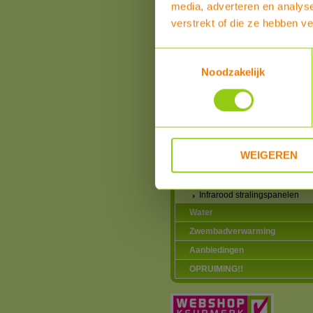
media, adverteren en analys
Honeywell Evohome
verstrekt of die ze hebben v
Zoneregeling
Radiatorfolie en
Leidingisolatie
Toestemmingsselectie
Radiatoren eenvoudig
Noodzakelijk
ontluchten
Energiezuinige pompe
voor cv ketels en
vloerverwarming
Elektrisch verwarmen
Vorst/corrosie bescher
WEIGEREN
schoonmaken & onder
Hout- & pelletkachels
Infrarood stralingspanelen
Water
Zwembadverwarming
Aanbiedingen
OPRUIMING!!