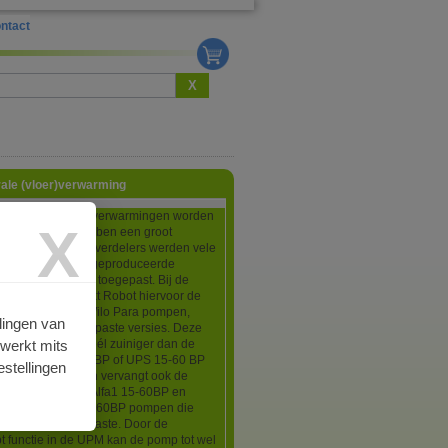
ntact
X
ale (vloer)verwarming
rdelers voor vloerverwarmingen worden
X
 toegepast en hebben een groot
eel. In de Robot verdelers werden vele
eciaal voor Robot geproduceerde
circulatiepompen toegepast. Bij de
verdelers gebruikt Robot hiervoor de
 UPM3 15-60 of Wilo Para pompen,
lingen van
 voor Robot aangepaste versies. Deze
rwerkt mits
 UPM3 pomp is véél zuiniger dan de
0 BP, UPS 15-50 BP of UPS 15-60 BP
stellingen
 eerst toepaste en vervangt ook de
e Robot/Grundfos Alfa1 15-60BP en
undfos Alpha2 15-60BP pompen die
laatste jaren toepaste. Door de
 functie in de UPM kan de pomp tot wel