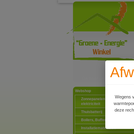
Afw
Ga naar productinformat
Webshop
Wegens va
Zonnepanelen PV-systemen
warmtepomp
elektriciteit
deze rech
Thuisbatterij
Boilers, Buffervaten en toebeh
Installatiematerialen