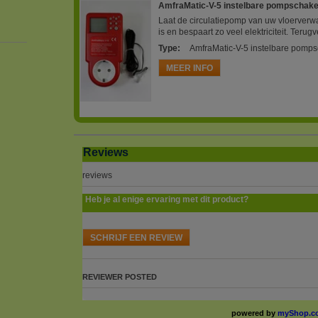
AmfraMatic-V-5 instelbare pompschak
Laat de circulatiepomp van uw vloerverw
is en bespaart zo veel elektriciteit. Terug
Type
:
AmfraMatic-V-5 instelbare pomp
MEER INFO
Reviews
reviews
Heb je al enige ervaring met dit product?
SCHRIJF EEN REVIEW
REVIEWER
POSTED
powered by
myShop.c