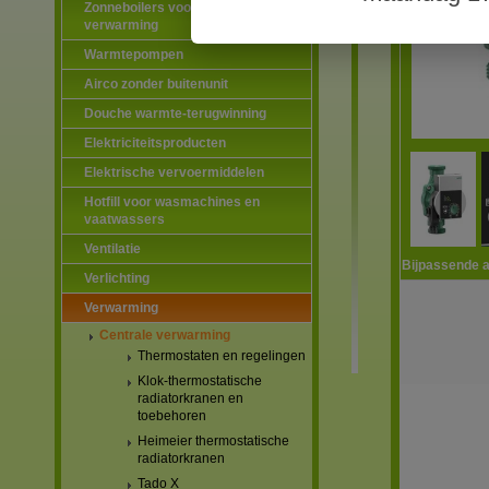
Zonneboilers voor warmtapwater en
verwarming
Warmtepompen
Airco zonder buitenunit
Douche warmte-terugwinning
Elektriciteitsproducten
Elektrische vervoermiddelen
Hotfill voor wasmachines en
vaatwassers
Ventilatie
Bijpassende a
Verlichting
Verwarming
Centrale verwarming
Thermostaten en regelingen
Klok-thermostatische
radiatorkranen en
toebehoren
Heimeier thermostatische
radiatorkranen
Tado X