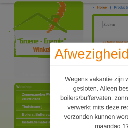
Home
|
Producti
<<
terug naar ov
Afwezigheid
Energiezuinig
Ga naar productinformatie
Wegens vakantie zijn w
gesloten. Alleen b
Webshop
Zonnepanelen PV-systemen
boilers/buffervaten, zon
elektriciteit
verwerkt mits deze re
Thuisbatterij
Boilers, Buffervaten en toebehoren
verzonden kunnen word
Installatiematerialen
maandag 17