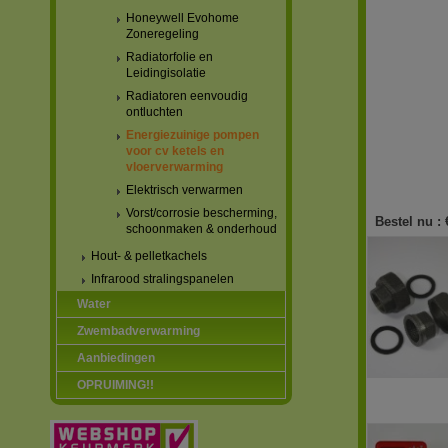
Honeywell Evohome
Zoneregeling
Radiatorfolie en
Leidingisolatie
Radiatoren eenvoudig
ontluchten
Energiezuinige pompen
voor cv ketels en
vloerverwarming
Elektrisch verwarmen
Vorst/corrosie bescherming,
Bestel nu :
schoonmaken & onderhoud
Hout- & pelletkachels
Infrarood stralingspanelen
Water
Zwembadverwarming
Aanbiedingen
OPRUIMING!!