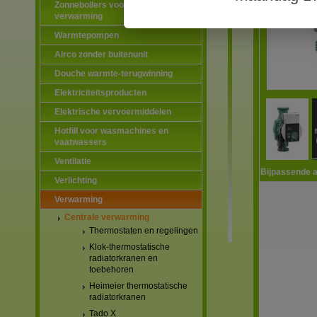
Zonneboilers voor warmtapwater en
verwarming
Warmtepompen
Airco zonder buitenunit
Douche warmte-terugwinning
Elektriciteitsproducten
Elektrische vervoermiddelen
Hotfill voor wasmachines en
vaatwassers
Ventilatie
Bijpassende a
Verlichting
Verwarming
Centrale verwarming
Thermostaten en regelingen
Klok-thermostatische
radiatorkranen en
toebehoren
Heimeier thermostatische
radiatorkranen
Tado X