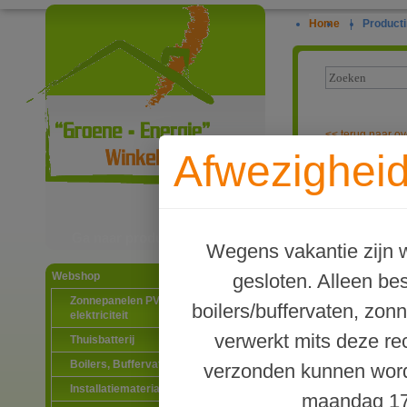
Home
|
Producti
<<
terug naar ov
Afwezigheid
Energiezuinig
Ga naar productinformatie
Wegens vakantie zijn w
gesloten. Alleen b
Webshop
Zonnepanelen PV-systemen
boilers/buffervaten, zon
elektriciteit
verwerkt mits deze re
Thuisbatterij
Boilers, Buffervaten en toebehoren
verzonden kunnen word
Installatiematerialen
maandag 17