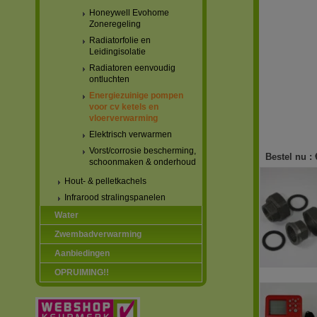
Honeywell Evohome
Zoneregeling
Radiatorfolie en
Leidingisolatie
Radiatoren eenvoudig
ontluchten
Energiezuinige pompen
voor cv ketels en
vloerverwarming
Elektrisch verwarmen
Vorst/corrosie bescherming,
Bestel nu :
schoonmaken & onderhoud
Hout- & pelletkachels
Infrarood stralingspanelen
Water
Zwembadverwarming
Aanbiedingen
OPRUIMING!!