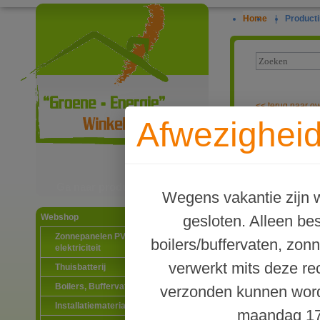
Home
|
Producti
<<
terug naar ov
Afwezigheid
Terrendis voo
Ga naar productinformatie
Wegens vakantie zijn w
gesloten. Alleen b
Webshop
Zonnepanelen PV-systemen
boilers/buffervaten, zon
elektriciteit
verwerkt mits deze re
Thuisbatterij
Boilers, Buffervaten en toebehoren
verzonden kunnen word
Installatiematerialen
maandag 17