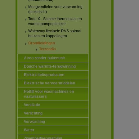
Mengventielen voor verwarming
(elektrisch)
Tado X - Slimme thermostaat en
warmtepompoptimizer
Waterway flexibele RVS spiraal
buizen en koppelingen
Grondleidingen
Terrendis
Airco zonder buitenunit
Douche warmte-terugwinning
Elektriciteitsproducten
Elektrische vervoermiddelen
Hotfill voor wasmachines en
vaatwassers
Ventilatie
Verlichting
Verwarming
Water
Zwembadverwarming