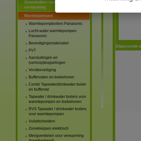
Zonneboilers voor warmtapwater en
verwarming
Warmtepompen
Warmtepompboilers Panasonic
Lucht-water warmtepompen
Panasonic
Bevestigingsmaterialen
Bijpassende a
PVT
Aansluitingen en
(verloop)koppelingen
Vorstbeveiliging
Buffervaten en toebehoren
Combi Tapwater/drinkwater boiler
en buffervat
Tapwater / drinkwater boilers voor
warmtepompen en toebehoren
RVS Tapwater / drinkwater boilers
voor warmtepompen
Vuilafscheiders
Zonekleppen elektrisch
Mengventielen voor verwarming
(handbediend)