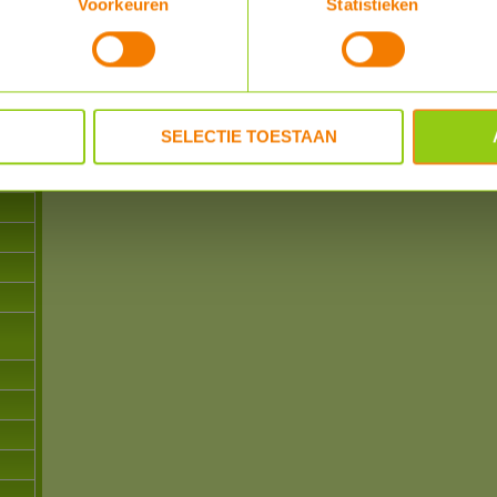
Voorkeuren
Statistieken
ng
REVIEWER
POSTED
en
al
powered by
myShop.c
SELECTIE TOESTAAN