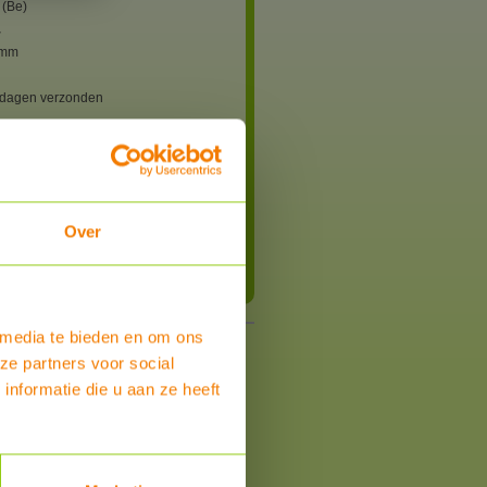
 (Be)
r
 mm
 dagen verzonden
Over
Bestel
 media te bieden en om ons
ze partners voor social
nformatie die u aan ze heeft