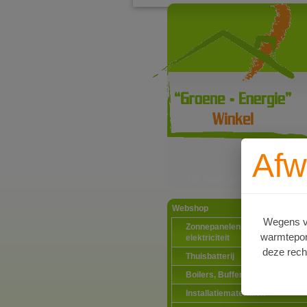
Afw
Ga naar productinformat
Webshop
Wegens va
Zonnepanelen PV-systemen
warmtepomp
elektriciteit
deze rech
Thuisbatterij
Boilers, Buffervaten en toebeh
Installatiematerialen