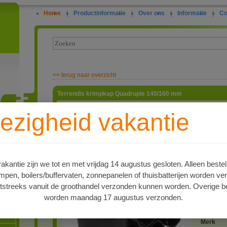
Home
|
Productinformatie
|
Over ons
|
Informatie
|
Co
<<
terug naar overzicht
Terrendis krimpkap Quadruple 140/160 mm
Door het 
ezigheid vakantie
begin en 
(grond)wa
ie
isolerend
dat er wa
ondergro
buitenman
kantie zijn we tot en met vrijdag 14 augustus gesloten. Alleen bestel
kap dient
en, boilers/buffervaten, zonnepanelen of thuisbatterijen worden ve
artnr
tstreeks vanuit de groothandel verzonden kunnen worden. Overige be
9221011
worden maandag 17 augustus verzonden.
Type
oren
Terrendi
Merk