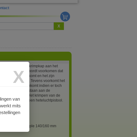
ntact
X
plaatsen van een krimpkap aan het
X
eind van de buis wordt voorkomen dat
ter in de isolatie komt en het zijn
e werking verliest. Tevens voorkomt het
ter het huis binnenkomt indien er toch
nds schade is ontstaan aan de
tel van de buis. Het krimpen van de
lingen van
 te gebeuren met een heteluchtpistool.
rwerkt mits
stellingen
0
s krimpkap Quadruple 140/160 mm