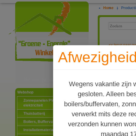
Home
|
Producti
<<
terug naar ov
Afwezigheid
Terrendis PE-
Ga naar productinformatie
Wegens vakantie zijn w
gesloten. Alleen b
Webshop
Zonnepanelen PV-systemen
boilers/buffervaten, zon
elektriciteit
verwerkt mits deze re
Thuisbatterij
Boilers, Buffervaten en toebehoren
verzonden kunnen word
Installatiematerialen
maandag 17