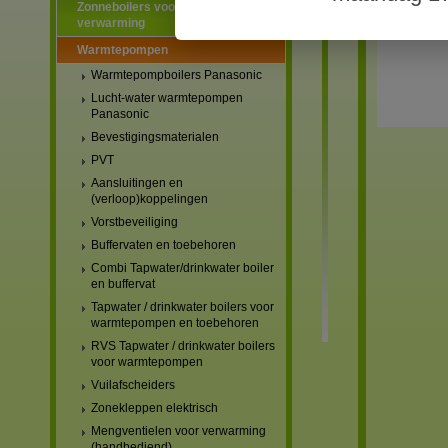
Zonneboilers voor warmtapwater en
verwarming
Warmtepompen
Warmtepompboilers Panasonic
Lucht-water warmtepompen
Panasonic
Bevestigingsmaterialen
PVT
Aansluitingen en
(verloop)koppelingen
Vorstbeveiliging
Buffervaten en toebehoren
Combi Tapwater/drinkwater boiler
en buffervat
Tapwater / drinkwater boilers voor
warmtepompen en toebehoren
RVS Tapwater / drinkwater boilers
voor warmtepompen
Vuilafscheiders
Zonekleppen elektrisch
Mengventielen voor verwarming
(handbediend)