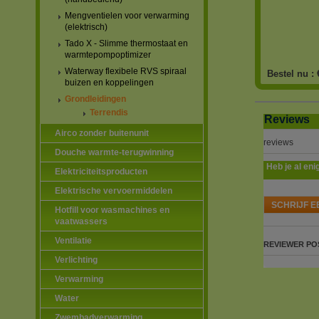
Mengventielen voor verwarming
(elektrisch)
Tado X - Slimme thermostaat en
warmtepompoptimizer
Waterway flexibele RVS spiraal
Bestel nu :
buizen en koppelingen
Grondleidingen
Terrendis
Reviews
Airco zonder buitenunit
reviews
Douche warmte-terugwinning
Heb je al eni
Elektriciteitsproducten
Elektrische vervoermiddelen
SCHRIJF E
Hotfill voor wasmachines en
vaatwassers
Ventilatie
REVIEWER
PO
Verlichting
Verwarming
Water
Zwembadverwarming