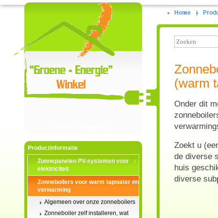
Home
|
Produ
Zonnebo
(warm t
Onder dit m
zonneboiler
verwarming
Ga naar webshop
Zoekt u (ee
Productinformatie
de diverse 
Zonnepanelen PV-systemen voor
huis geschik
elektriciteit
diverse subp
Zonneboilers voor warm tapwater en
verwarming
Algemeen over onze zonneboilers
Zonneboiler zelf installeren, wat