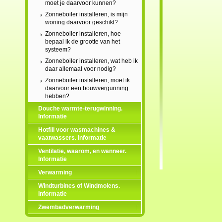
moet je daarvoor kunnen?
Zonneboiler installeren, is mijn
woning daarvoor geschikt?
Zonneboiler installeren, hoe
bepaal ik de grootte van het
systeem?
Zonneboiler installeren, wat heb ik
daar allemaal voor nodig?
Zonneboiler installeren, moet ik
daarvoor een bouwvergunning
hebben?
Douche warmte-terugwinning.
Informatie
Hotfill voor wasmachines &
vaatwassers. Informatie
Ventilatie, waarom, en wanneer.
Informatie
Verwarming
Windturbines of Windmolens.
Informatie
Zwembadverwarming