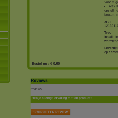
Voor M-ge
Art 9
opstelli
bouten, s
artnr
1213211
Type
Installati
warmtep
Levertijd
op aanvr
Bestel nu :
€ 0,00
Reviews
reviews
Heb je al enige ervaring met dit product?
SCHRIJF EEN REVIEW