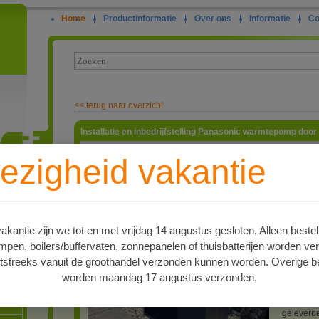
Home
|
Productinformatie
|
Over ons
|
Informatie
|
Co
<<
terug naar overzicht
Installatie en inbedrijfstelling Panasonic warmtepomp door 
Om aan d
ezigheid vakantie
dient de
installat
ie
Energiew
met een 
gecertifi
montage e
kantie zijn we tot en met vrijdag 14 augustus gesloten. Alleen bestel
doen conf
en, boilers/buffervaten, zonnepanelen of thuisbatterijen worden ve
voorschri
de instal
tstreeks vanuit de groothandel verzonden kunnen worden. Overige be
subsidie.
worden maandag 17 augustus verzonden.
voorwaar
oren
De instal
geleverd