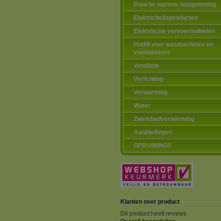
Douche warmte-terugwinning
Elektriciteitsproducten
Elektrische vervoermiddelen
Hotfill voor wasmachines en
vaatwassers
Ventilatie
Verlichting
Verwarming
Water
Zwembadverwarming
Aanbiedingen
OPRUIMING!!
Klanten over product
Dit product heeft reviews