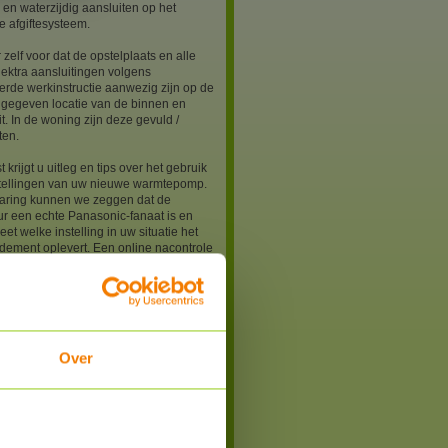
h en waterzijdig aansluiten op het
 afgiftesysteem.
 zelf voor dat de opstelplaats en alle
lektra aansluitingen volgens
rde werkinstructie aanwezig zijn op de
ngegeven locatie van de binnen en
it. In de woning zijn deze gevuld /
ten.
 krijgt u uitleg en tips over het gebruik
stellingen van uw nieuwe warmtepomp.
varing kunnen we zeggen dat de
eur een echte Panasonic-fanaat is en
eet welke instelling in uw situatie het
dement oplevert. Een online nacontrole
rking en instellingen behoort ook tot de
 (incl BTW) zijn als volgt:
onic J-generatie monoblock
€799,-
nic L-generatie Bibloc / All in One
Over
onic M-generatie monoblock
€899,-
nic M-generatie Bibloc / All in one
ling via de Groene Energiewinkel zal