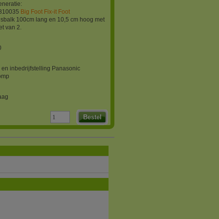
neratie:
1810035
Big Foot Fix-it Foot
ngsbalk 100cm lang en 10,5 cm hoog met
et van 2.
0
e en inbedrijfstelling Panasonic
omp
aag
Bestel