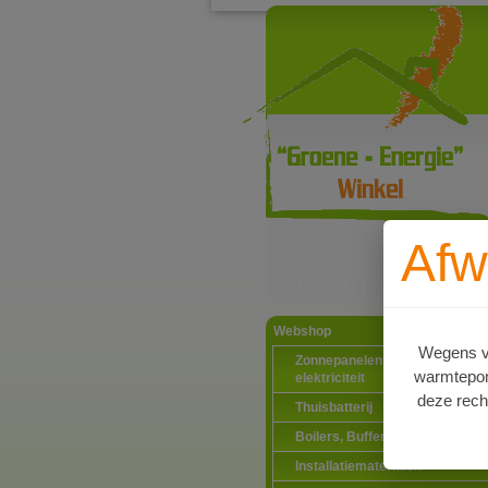
Afw
Ga naar productinformat
Webshop
Wegens va
Zonnepanelen PV-systemen
warmtepomp
elektriciteit
deze rech
Thuisbatterij
Boilers, Buffervaten en toebeh
Installatiematerialen