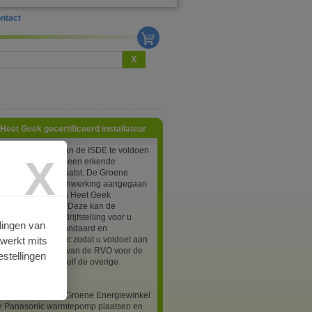
ntact
X
Heet Geek gecertificeerd installateur
e voorwaarden van de ISDE te voldoen
X
 warmtepomp door een erkende
eur te worden geplaatst. De Groene
inkel is een samenwerking aangegaan
door Panasonic en Heet Geek
ceerde installateur. Deze kan de
n complete inbedrijfstelling voor u
lingen van
orm de laatste standaard en
rwerkt mits
ften van Panasonic zodat u voldoet aan
latie voorwaarden van de RVO voor de
stellingen
 Check uiteraard zelf de overige
den.
lateur zal de door Groene Energiewinkel
e Panasonic warmtepomp plaatsen en