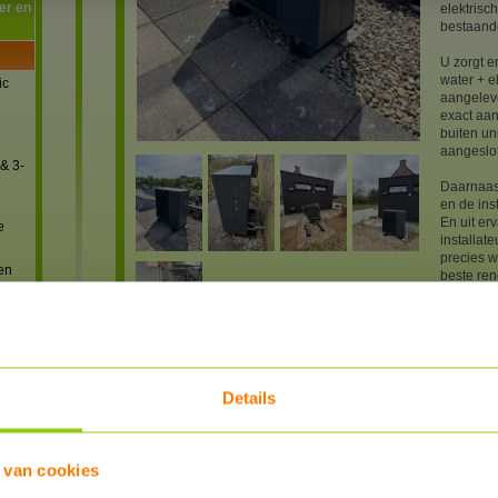
er en
elektrisc
bestaande
U zorgt er
water + e
ic
aangeleve
exact aa
buiten un
aangeslo
& 3-
Daarnaast
en de in
En uit er
e
installat
precies w
en
beste ren
van de we
ies
opdracht.
De prijzen
Panas
Panaso
Details
€899,-
Panas
Panaso
€899,-
 van cookies
Na bestel