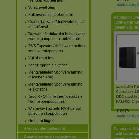
(verloop)koppelingen
Aanbetaling €
Vorstbeveiliging
Buffervaten en toebehoren
Panasonic 3-
Combi Tapwater/drinkwater boiler
lucht-water w
en buffervat
binnenunit, in
Tapwater / drinkwater boilers voor
warmtepompen en toebehoren
RVS Tapwater / drinkwater boilers
voor warmtepompen
Vuilafscheiders
Zonekleppen elektrisch
Mengventielen voor verwarming
(handbediend)
Mengventielen voor verwarming
aanbetaling P
(elektrisch)
Control box 12
Tado X - Slimme thermostaat en
ISDE subsidie 
warmtepompoptimizer
KA28403. Er g
Waterway flexibele RVS spiraal
€
8079
buizen en koppelingen
Aanbetaling €
Grondleidingen
Airco zonder buitenunit
Panasonic 3-
lucht-water w
Douche warmte-terugwinning
binnenunit, in