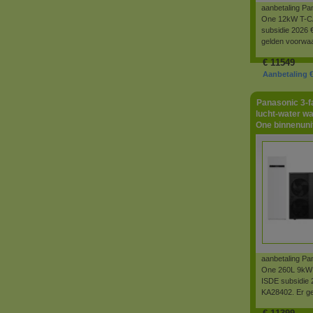
aanbetaling Pa
One 12kW T-CA
subsidie 2026 
gelden voorwa
€
11549
Aanbetaling € 
Panasonic 3-
lucht-water w
One binnenunit
aanbetaling Pa
One 260L 9kW 
ISDE subsidie 
KA28402. Er g