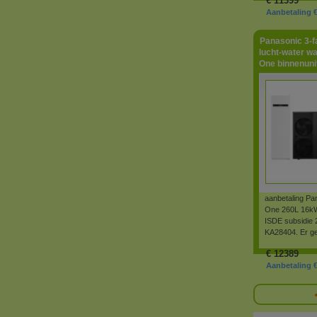
€
11399
Aanbetaling € 
Panasonic 3-
lucht-water w
One binnenunit
aanbetaling Pa
One 260L 16kW
ISDE subsidie 
KA28404. Er g
€
12389
Aanbetaling € 