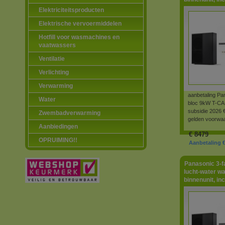
Elektriciteitsproducten
Elektrische vervoermiddelen
Hotfill voor wasmachines en
vaatwassers
Ventilatie
Verlichting
Verwarming
aanbetaling Pa
Water
bloc 9kW T-CAP
subsidie 2026 
Zwembadverwarming
gelden voorwa
Aanbiedingen
€
8479
OPRUIMING!!
Aanbetaling €
Panasonic 3-
lucht-water w
binnenunit, in