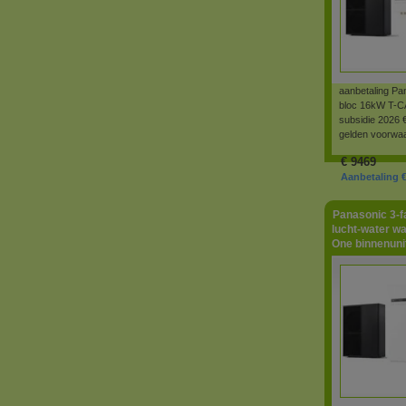
aanbetaling Pa
bloc 16kW T-CA
subsidie 2026 
gelden voorwa
€
9469
Aanbetaling €
Panasonic 3-
lucht-water w
One binnenunit