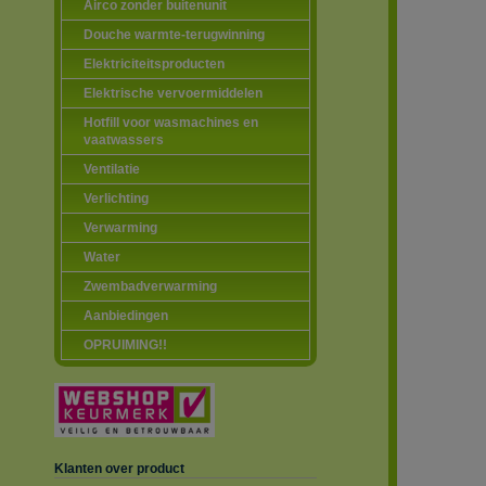
Airco zonder buitenunit
Douche warmte-terugwinning
Elektriciteitsproducten
Elektrische vervoermiddelen
Hotfill voor wasmachines en
vaatwassers
Ventilatie
Verlichting
Verwarming
Water
Zwembadverwarming
Aanbiedingen
OPRUIMING!!
Klanten over product