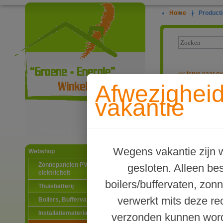
Home
|
Producti
<<
terug naar ov
Afwezighei
Tapwater zonn
vakantie
personen.
Ga naar productinformatie
Wegens vakantie zijn w
Webshop
Zonnepanelen PV-systemen
gesloten. Alleen b
elektriciteit
boilers/buffervaten, zon
Thuisbatterij
verwerkt mits deze re
Boilers, Buffervaten en toebehoren
Installatiematerialen
verzonden kunnen word