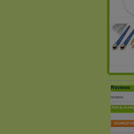
Reviews
reviews
Heb je al eni
SCHRIJF E