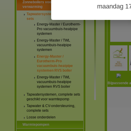
Zonneboilers voor warmtapwater en
maandag 17
verwarming
Tapwatersystemen, complete
sets
Energy-Master / Eurotherm-
Pro vacuumbuis-heatpipe
systemen
Energy-Master / TWL
vacuumbuis-heatpipe
systemen
Energy-Master /
Eurotherm-Pro
vacuumbuis-heatpipe
systemen RVS boiler
Energy-Master / TWL
vacuumbuis-heatpipe
Bijpassende a
systemen RVS boiler
Tapwatersystemen, complete sets
geschikt voor warmtepomp
Tapwater & CV-ondersteuning,
complete sets
Losse onderdelen
Warmtepompen