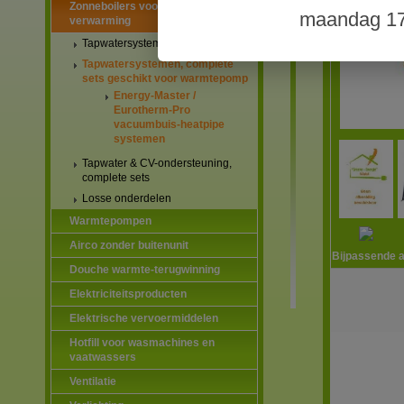
Zonneboilers voor warmtapwater en
maandag 17
verwarming
Tapwatersystemen, complete sets
Tapwatersystemen, complete
sets geschikt voor warmtepomp
Energy-Master /
Eurotherm-Pro
vacuumbuis-heatpipe
systemen
Tapwater & CV-ondersteuning,
complete sets
Losse onderdelen
Warmtepompen
Airco zonder buitenunit
Bijpassende a
Douche warmte-terugwinning
Elektriciteitsproducten
Elektrische vervoermiddelen
Hotfill voor wasmachines en
vaatwassers
Ventilatie