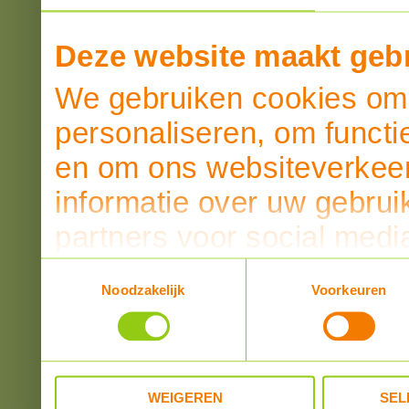
Deze website maakt gebr
We gebruiken cookies om 
personaliseren, om functi
en om ons websiteverkeer
informatie over uw gebrui
partners voor social medi
partners kunnen deze ge
Toestemmingsselectie
Noodzakelijk
Voorkeuren
informatie die u aan ze he
verzameld op basis van u
WEIGEREN
SEL