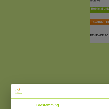
reviews
Heb je al eni
SCHRIJF E
REVIEWER
PO
Toestemming