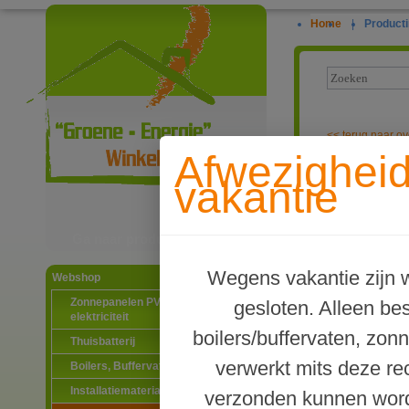
Home
|
Producti
<<
terug naar ov
Afwezighei
Tapwater zonn
vakantie
met warmtepo
Ga naar productinformatie
Wegens vakantie zijn w
Webshop
Zonnepanelen PV-systemen
gesloten. Alleen b
elektriciteit
boilers/buffervaten, zon
Thuisbatterij
verwerkt mits deze re
Boilers, Buffervaten en toebehoren
Installatiematerialen
verzonden kunnen word