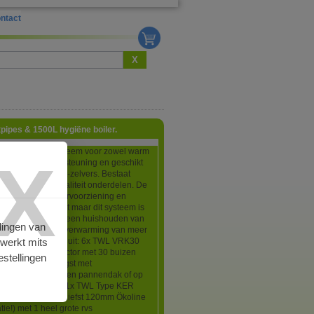
ntact
X
ipes & 1500L hygiëne boiler.
 zonneboiler-systeem voor zowel warm
X
als voor cv-ondersteuning en geschikt
age door doe-het-zelvers. Bestaat
t Europese topkwaliteit onderdelen. De
ng tussen tapwatervoorziening en
arming is niet vast maar dit systeem is
eld geschikt voor een huishouden van
lingen van
onen en een vloerverwarming van meer
rwerkt mits
2. De set bestaat uit: 6x TWL VRK30
s/heatpipe collector met 30 buizen
stellingen
zeer hoge opbrengst met
ysteem voor op een pannendak of op
 dak (naar keuze), 1x TWL Type KER
iëne boiler (met liefst 120mm Ökoline
atie!) met 1 heel grote rvs