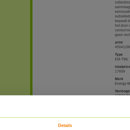
collector
aanvraag
eenvoudi
subsidieb
bepaalt d
het door 
correct 
geen rec
artnr
4504128
Type
EM-TWL 
totalpric
17609
Merk
Energy-M
Vermoge
13842 Wa
Subsidie
NL ISDE 
Levertijd
op aanvr
Details
PDF 1