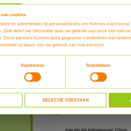
 van cookies
PDF 2
ent en advertenties te personaliseren, om functies voor social
. Ook delen we informatie over uw gebruik van onze site met on
PDF 3
e. Deze partners kunnen deze gegevens combineren met andere i
erzameld op basis van uw gebruik van hun services.
PDF 4
Voorkeuren
Statistieken
Totaal € 17609, -
Aanbetaling
€ 1.770.00
, -
Klöber Venduct dakpandoorvoer, standa
Professionele Klöber kunststof pannend
keramische/betonnen dakpannen, voor l
Type
:
Klöber Venduct dakpandoorvoer, st
SELECTIE TOESTAAN
MEER INFO
Anjo plat dak leidingdoorvoer 110mm