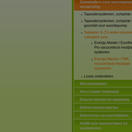
Zonneboilers voor warmtapwat
verwarming
Tapwatersystemen, complete 
Tapwatersystemen, complete 
geschikt voor warmtepomp
Tapwater & CV-ondersteunin
complete sets
Energy-Master / Euroth
Pro vacuumbuis-heatpi
systemen
Energy-Master / TWL
vacuumbuis-heatpipe
systemen
Losse onderdelen
Warmtepompen
Airco zonder buitenunit
Douche warmte-terugwinning
Elektriciteitsproducten
Elektrische vervoermiddelen
Hotfill voor wasmachines en
vaatwassers