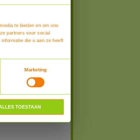
 media te bieden en om ons
ze partners voor social
nformatie die u aan ze heeft
Marketing
Bestel
ard, antraciet/zwart
ak dakdoorvoer, afmetingen 45x39cm voor
eidingen van 10-70mm doorsnede.
andaard, antraciet/zwart
ALLES TOESTAAN