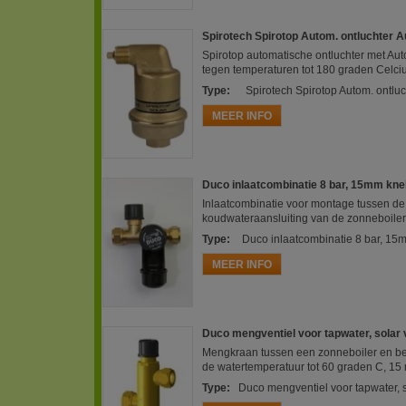
Spirotech Spirotop Autom. ontluchter 
Spirotop automatische ontluchter met Au
tegen temperaturen tot 180 graden Celci
Type
:
Spirotech Spirotop Autom. ontlu
MEER INFO
Duco inlaatcombinatie 8 bar, 15mm kne
Inlaatcombinatie voor montage tussen de
koudwateraansluiting van de zonneboiler.
Type
:
Duco inlaatcombinatie 8 bar, 15
MEER INFO
Duco mengventiel voor tapwater, solar
Mengkraan tussen een zonneboiler en b
de watertemperatuur tot 60 graden C, 1
Type
:
Duco mengventiel voor tapwater, 