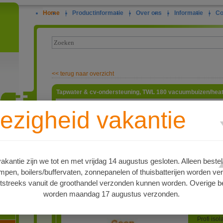
Home
|
Productinformatie
|
Over ons
|
Informatie
|
Co
<<
terug naar overzicht
Tapwater & cv-ondersteuning, TWL 180 vacuumbuizen/heatp
Compleet
ezigheid vakantie
tapwater 
voor mont
ie
geheel ui
verhoudi
vloerverw
bijvoorbe
kantie zijn we tot en met vrijdag 14 augustus gesloten. Alleen bestel
5-6 pers
en, boilers/buffervaten, zonnepanelen of thuisbatterijen worden ve
dan 150m
vacuumbui
tstreeks vanuit de groothandel verzonden kunnen worden. Overige be
met een 
worden maandag 17 augustus verzonden.
montages
oren
een plat
1500L hyg
Profi isol