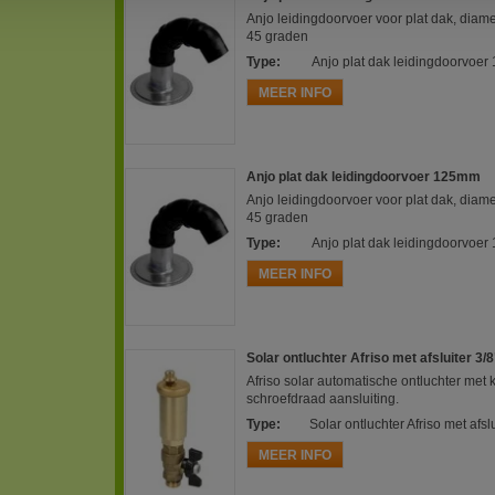
Anjo leidingdoorvoer voor plat dak, diam
45 graden
Type
:
Anjo plat dak leidingdoorvoe
MEER INFO
Anjo plat dak leidingdoorvoer 125mm
Anjo leidingdoorvoer voor plat dak, diam
45 graden
Type
:
Anjo plat dak leidingdoorvoe
MEER INFO
Solar ontluchter Afriso met afsluiter 3/8
Afriso solar automatische ontluchter met 
schroefdraad aansluiting.
Type
:
Solar ontluchter Afriso met afslu
MEER INFO