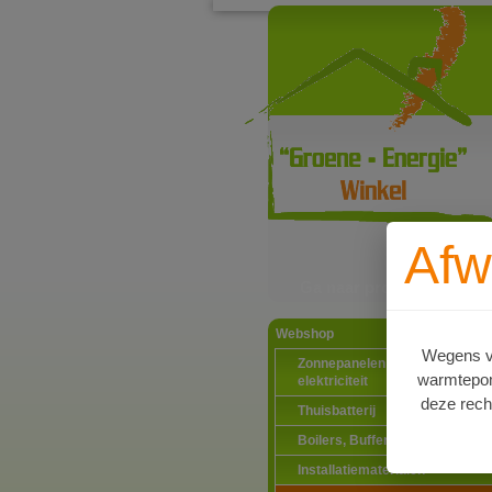
Afw
Ga naar productinformat
Webshop
Wegens va
Zonnepanelen PV-systemen
warmtepomp
elektriciteit
deze rech
Thuisbatterij
Boilers, Buffervaten en toebeh
Installatiematerialen