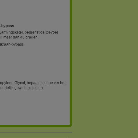
n-bypass
armingsketel, begrenst de toevoer
bij meer dan 48 graden.
ngkraan-bypass
opyleen Glycol, bepaald tot hoe ver het
oortelijk gewicht te meten.