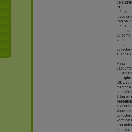
belangrij
PDF data
informati
losse ond
pagina, de
de dakdoo
inlaatcom
vulpomp, 
vermelde 
alle ond
collector
eilanden,
alle ande
Vanwege 
vacuümbui
in Houten
jaaropbr
ISDE sub
methode 
subsidier
laten wi
bestelli
leveranc
daardoor 
collector
komt het 
apparate
subsidie