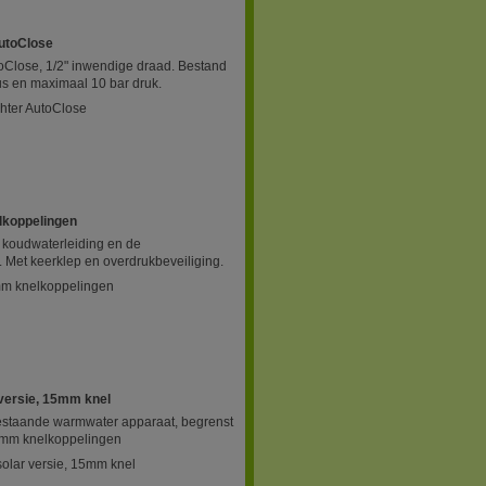
AutoClose
toClose, 1/2" inwendige draad. Bestand
us en maximaal 10 bar druk.
chter AutoClose
lkoppelingen
 koudwaterleiding en de
 Met keerklep en overdrukbeveiliging.
mm knelkoppelingen
 versie, 15mm knel
estaande warmwater apparaat, begrenst
5 mm knelkoppelingen
solar versie, 15mm knel