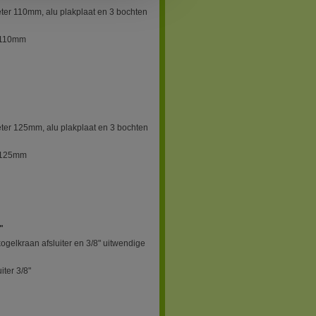
eter 110mm, alu plakplaat en 3 bochten
r 110mm
eter 125mm, alu plakplaat en 3 bochten
r 125mm
"
kogelkraan afsluiter en 3/8" uitwendige
iter 3/8"