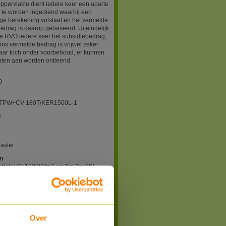
oppervlakte dient iedere keer een aparte
 te worden ingediend waarbij een
ge berekening volstaat en het vermelde
edrag is daarop gebaseerd. Uiteindelijk
e RVO iedere keer het subsidiebedrag,
ons vermelde bedrag is vrijwel zeker
maar toch onder voorbehoud, er kunnen
hten aan worden ontleend.
0
TPW+CV 180T/KER1500L-1
e
aster
n
tt (bij G=1000W/m2 en Tm-Ta=0K)
2026 ntb. Er gelden voorwaarden!
aag
Over