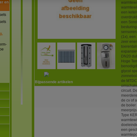
er en
warmtewis
warmtewis
een ketel
sets
overdrukb
sets
een Sore
besturin
sensoren 
g,
(1x), een
zeer ene
erm-
toerental
pe
expansie
DN20 dubb
Hoge Tem
benodigde
glycol sp
zonneboi
de MTDC w
Bijpassende artikelen
omschakel
circuit. 
meerdere 
de cv of 
de boiler
meerprijs
Type KER2
warmtewis
doeleinde
een gesch
warmtepom