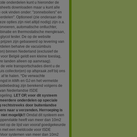
kste onderdelen kunt u hieronder de
sheets downloaden maar u kunt alle
e ook vinden onder: "zonneboilers" en
erdelen". Optioneel (zie onderaan de
ze opties zijn niet altijd nodig) zijn o.a.
rvoeren, automatische ontluchter,
binatie en thermostatische mengkraan,
glycol tester. De op de website
prijzen zijn gebaseerd op levering van
erdelen behalve de vacuümbuis
(en) binnen Nederland (exclusief de
 voor België geldt een kleine toeslag,
re landen alleen op aanvraag).
de vele transportschades dient u de
s collector(en) op afspraak zelf bij ons
 af te halen. *De verwachte
engst in kWh en GJ en het vermelde
sidiebedrag zijn berekend volgens de
van Nederlandse ISDE
egeling.
LET OP, voor dit systeem
j meerdere onderdelen op speciale
ng rechtstreeks door buitenlandse
iers naar u verzenden. Herroeping is
niet mogelijk!!
Omdat dit systeem een
oppervlakte heeft van meer dan 10m2
niet op de lijst van vooraf goedgekeurde
n met een meldcode voor ISDE
. Voor systemen van meer dan 10m2