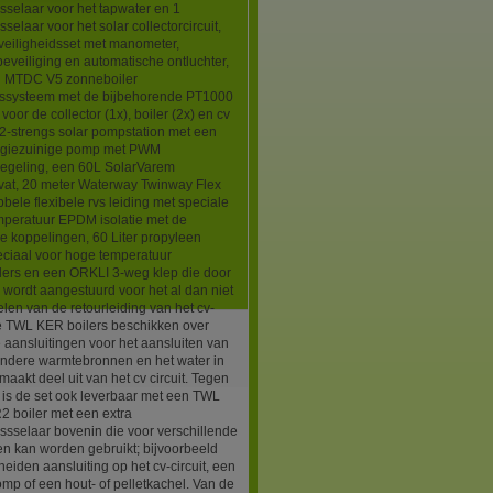
selaar voor het tapwater en 1
selaar voor het solar collectorcircuit,
veiligheidsset met manometer,
eveiliging en automatische ontluchter,
l MTDC V5 zonneboiler
gssysteem met de bijbehorende PT1000
voor de collector (1x), boiler (2x) en cv
 2-strengs solar pompstation met een
rgiezuinige pomp met PWM
regeling, een 60L SolarVarem
vat, 20 meter Waterway Twinway Flex
ele flexibele rvs leiding met speciale
peratuur EPDM isolatie met de
 koppelingen, 60 Liter propyleen
eciaal voor hoge temperatuur
lers en een ORKLI 3-weg klep die door
ordt aangestuurd voor het al dan niet
en van de retourleiding van het cv-
De TWL KER boilers beschikken over
aansluitingen voor het aansluiten van
andere warmtebronnen en het water in
 maakt deel uit van het cv circuit. Tegen
 is de set ook leverbaar met een TWL
 boiler met een extra
sselaar bovenin die voor verschillende
n kan worden gebruikt; bijvoorbeeld
eiden aansluiting op het cv-circuit, een
p of een hout- of pelletkachel. Van de