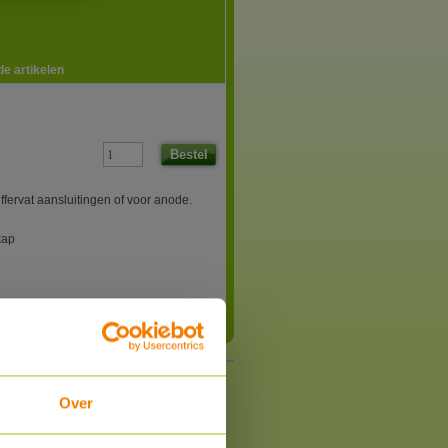
e artikelen
Bestel
ffervat aansluitingen of voor anode.
kap
Over