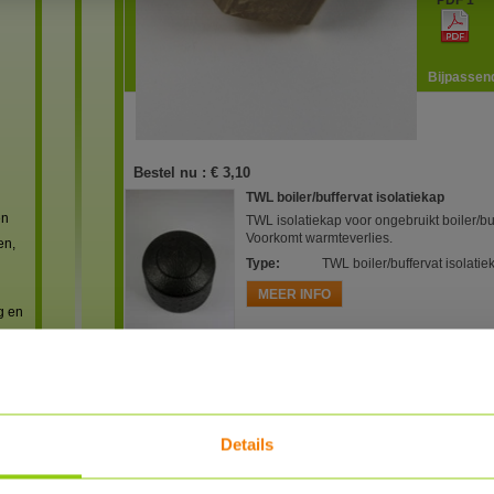
PDF 1
Bijpassend
Bestel nu :
€ 3,10
TWL boiler/buffervat isolatiekap
en
TWL isolatiekap voor ongebruikt boiler/bu
Voorkomt warmteverlies.
en,
Type
:
TWL boiler/buffervat isolatie
MEER INFO
g en
Reviews
Details
reviews
n met