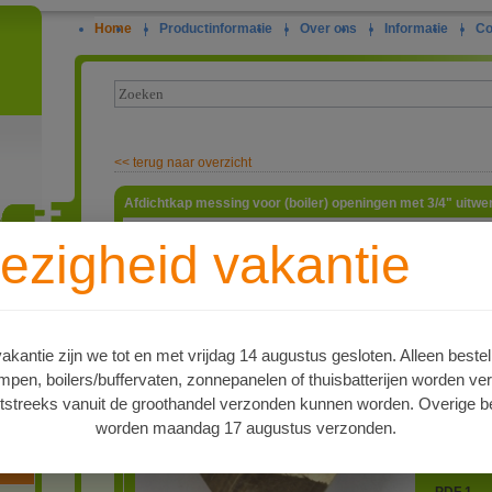
Home
|
Productinformatie
|
Over ons
|
Informatie
|
Co
<<
terug naar overzicht
Afdichtkap messing voor (boiler) openingen met 3/4" uitw
Afdichtka
ezigheid vakantie
schroefdr
openinge
ie
3/4" af te
schroefdr
gebruike
kantie zijn we tot en met vrijdag 14 augustus gesloten. Alleen bestel
artnr
4515563
en, boilers/buffervaten, zonnepanelen of thuisbatterijen worden ve
Type
tstreeks vanuit de groothandel verzonden kunnen worden. Overige be
Blindkap 
worden maandag 17 augustus verzonden.
oren
Levertijd
Op voorr