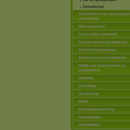
Vul- en spoelpompen
Gereedschap
Zonneboilers voor warmtapwat
verwarming
Warmtepompen
Airco zonder buitenunit
Douche warmte-terugwinning
Elektriciteitsproducten
Elektrische vervoermiddelen
Hotfill voor wasmachines en
vaatwassers
Ventilatie
Verlichting
Verwarming
Water
Zwembadverwarming
Aanbiedingen
OPRUIMING!!