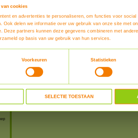
Heb je al enige ervaring met dit product?
 van cookies
ent en advertenties te personaliseren, om functies voor social
SCHRIJF EEN REVIEW
. Ook delen we informatie over uw gebruik van onze site met on
e. Deze partners kunnen deze gegevens combineren met andere i
REVIEWER
POSTED
erzameld op basis van uw gebruik van hun services.
powered by
myShop.c
IS)
Voorkeuren
Statistieken
IS)
S)
S-US)
SELECTIE TOESTAAN
n
 en
nep