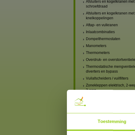
Afsluiters en kogelkranen met
schroefdraad
Afsluiters en kogelkranen met
knelkoppelingen
Aftap- en vulkranen
Inlaatcombinaties
Dompelthermostaten
Manometers
Thermometers
Overdruk- en overstortventiel
Thermostatische mengventiel
diverters en bypass
Vuilafscheiders / vuilfilters
Zonekleppen elektrisch, 2-we
3-weg
Verwarming, mengventielen
handbediend
Verwarming, mengventielen
elektrisch
Verwarmingscircuit-set,
Toestemming
mengventiel & pomp
Blindstoppen en blindkappe