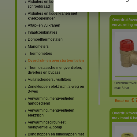
Afsluiters en kogelkranen met
€ 
schroefdraad
Bestel nu :
Afsluiters en kogelkranen met
knelkoppelingen
Overdruk/overs
verwarming max
Aftap- en vulkranen
Inlaatcombinaties
Dompelthermostaten
Manometers
Thermometers
Overdruk- en overstortventielen
Thermostatische mengventielen,
diverters en bypass
Vuilafscheiders / vuilfilters
Overdruk/overs
Zonekleppen elektrisch, 2-weg en
max 3 bar
3-weg
Verwarming, mengventielen
€ 
Bestel nu :
handbediend
Verwarming, mengventielen
Overdruk/overs
elektrisch
maximaal 6 bar
Verwarmingscircuit-set,
mengventiel & pomp
Blindstoppen en blindkappen met