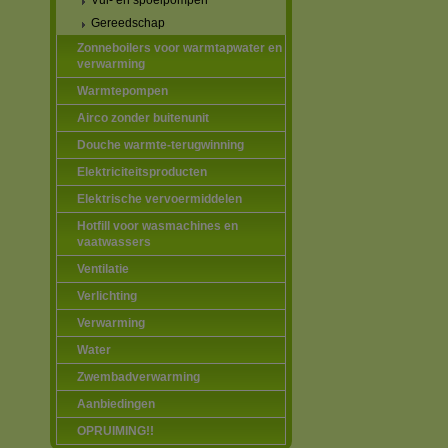
Vul- en spoelpompen
Gereedschap
Zonneboilers voor warmtapwater en
verwarming
Warmtepompen
Airco zonder buitenunit
Douche warmte-terugwinning
Elektriciteitsproducten
Elektrische vervoermiddelen
Hotfill voor wasmachines en
vaatwassers
Ventilatie
Verlichting
Verwarming
Water
Zwembadverwarming
Aanbiedingen
OPRUIMING!!