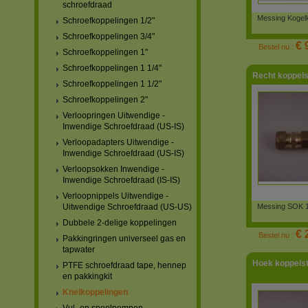
schroefdraad
Messing Kogel
Schroefkoppelingen 1/2"
Schroefkoppelingen 3/4"
€ 
Bestel nu :
Schroefkoppelingen 1"
Schroefkoppelingen 1 1/4"
Recht koppels
Schroefkoppelingen 1 1/2"
Schroefkoppelingen 2"
Verloopringen Uitwendige -
Inwendige Schroefdraad (US-IS)
Verloopadapters Uitwendige -
Inwendige Schroefdraad (US-IS)
Verloopsokken Inwendige -
Inwendige Schroefdraad (IS-IS)
Verloopnippels Uitwendige -
Messing SOK 1
Uitwendige Schroefdraad (US-US)
Dubbele 2-delige koppelingen
€ 
Bestel nu :
Pakkingringen universeel gas en
tapwater
Hoek koppels
PTFE schroefdraad tape, hennep
en pakkingkit
Knelkoppelingen