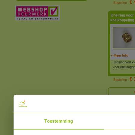
€ 
Bestel nu :
Knelring voor
knelkoppeling
Meer Info
Knelring verl 
voor knelkoppe
€ 
Bestel nu :
Toestemming