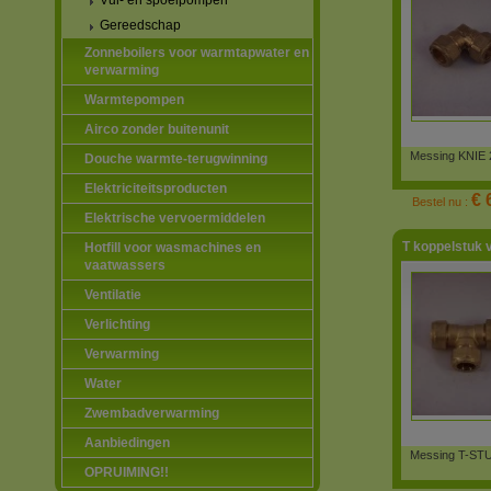
Vul- en spoelpompen
Gereedschap
Zonneboilers voor warmtapwater en
verwarming
Warmtepompen
Airco zonder buitenunit
Messing KNIE 
Douche warmte-terugwinning
Elektriciteitsproducten
€ 
Bestel nu :
Elektrische vervoermiddelen
T koppelstuk 
Hotfill voor wasmachines en
vaatwassers
Ventilatie
Verlichting
Verwarming
Water
Zwembadverwarming
Aanbiedingen
Messing T-STU
OPRUIMING!!