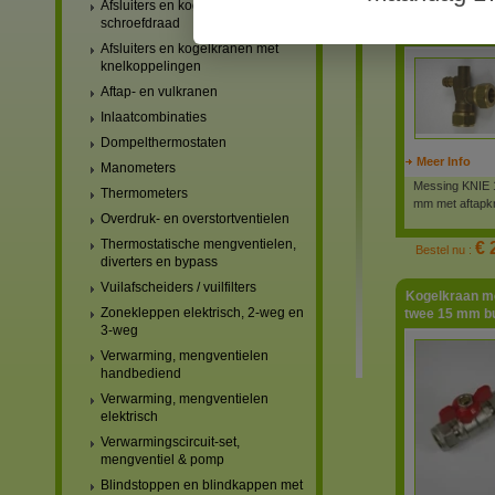
Afsluiters en kogelkranen met
Haaks koppels
schroefdraad
mm buis
Afsluiters en kogelkranen met
knelkoppelingen
Aftap- en vulkranen
Inlaatcombinaties
Dompelthermostaten
Meer Info
Manometers
Messing KNIE 
Thermometers
mm met aftapk
Overdruk- en overstortventielen
Thermostatische mengventielen,
€ 
Bestel nu :
diverters en bypass
Vuilafscheiders / vuilfilters
Kogelkraan me
Zonekleppen elektrisch, 2-weg en
twee 15 mm b
3-weg
Verwarming, mengventielen
handbediend
Verwarming, mengventielen
elektrisch
Verwarmingscircuit-set,
mengventiel & pomp
Blindstoppen en blindkappen met