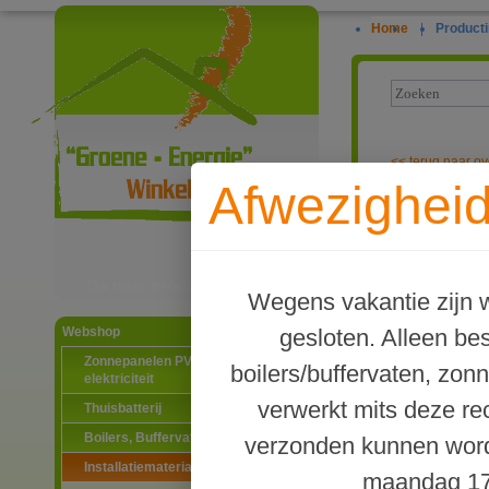
Home
|
Producti
<<
terug naar ov
Afwezigheid
Verloopring m
Ga naar productinformatie
Wegens vakantie zijn w
gesloten. Alleen b
Webshop
Zonnepanelen PV-systemen
boilers/buffervaten, zon
elektriciteit
verwerkt mits deze re
Thuisbatterij
Boilers, Buffervaten en toebehoren
verzonden kunnen word
Installatiematerialen
maandag 17