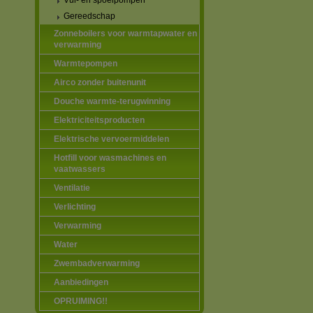
Vul- en spoelpompen
Gereedschap
Zonneboilers voor warmtapwater en
verwarming
Warmtepompen
Airco zonder buitenunit
Douche warmte-terugwinning
Elektriciteitsproducten
Elektrische vervoermiddelen
Hotfill voor wasmachines en
vaatwassers
Ventilatie
Verlichting
Verwarming
Water
Zwembadverwarming
Aanbiedingen
OPRUIMING!!