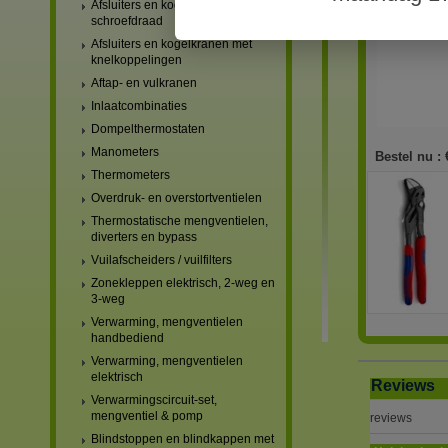
Afsluiters en kogelkranen met
schroefdraad
Afsluiters en kogelkranen met
knelkoppelingen
Aftap- en vulkranen
Inlaatcombinaties
Dompelthermostaten
Manometers
Bestel nu :
Thermometers
Overdruk- en overstortventielen
Thermostatische mengventielen,
diverters en bypass
Vuilafscheiders / vuilfilters
Zonekleppen elektrisch, 2-weg en
3-weg
Verwarming, mengventielen
handbediend
Verwarming, mengventielen
elektrisch
Reviews
Verwarmingscircuit-set,
mengventiel & pomp
reviews
Blindstoppen en blindkappen met