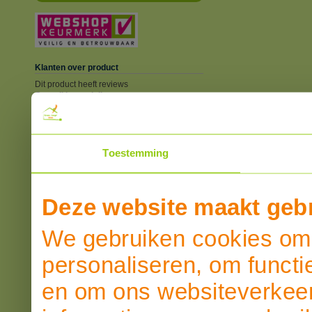
Klanten over product
Dit product heeft reviews
Overall beoordeling
SCHRIJF EEN REVIEW
Toestemming
Deze website maakt gebr
We gebruiken cookies om 
personaliseren, om functi
en om ons websiteverkeer