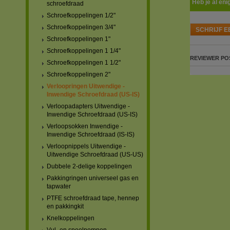
Heb je al eni
schroefdraad
Schroefkoppelingen 1/2"
Schroefkoppelingen 3/4"
SCHRIJF E
Schroefkoppelingen 1"
Schroefkoppelingen 1 1/4"
REVIEWER
PO
Schroefkoppelingen 1 1/2"
Schroefkoppelingen 2"
Verloopringen Uitwendige -
Inwendige Schroefdraad (US-IS)
Verloopadapters Uitwendige -
Inwendige Schroefdraad (US-IS)
Verloopsokken Inwendige -
Inwendige Schroefdraad (IS-IS)
Verloopnippels Uitwendige -
Uitwendige Schroefdraad (US-US)
Dubbele 2-delige koppelingen
Pakkingringen universeel gas en
tapwater
PTFE schroefdraad tape, hennep
en pakkingkit
Knelkoppelingen