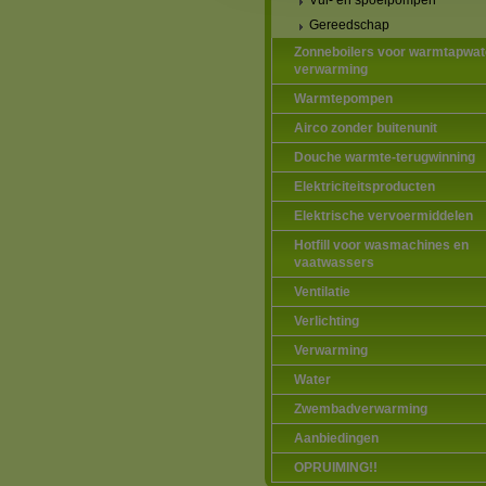
Vul- en spoelpompen
Gereedschap
Zonneboilers voor warmtapwat
verwarming
Warmtepompen
Airco zonder buitenunit
Douche warmte-terugwinning
Elektriciteitsproducten
Elektrische vervoermiddelen
Hotfill voor wasmachines en
vaatwassers
Ventilatie
Verlichting
Verwarming
Water
Zwembadverwarming
Aanbiedingen
OPRUIMING!!