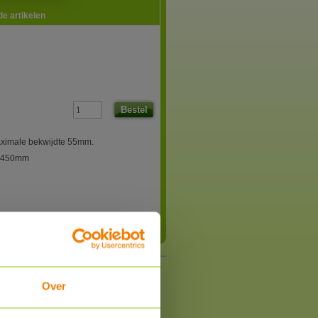
e artikelen
Bestel
aximale bekwijdte 55mm.
l 450mm
Over