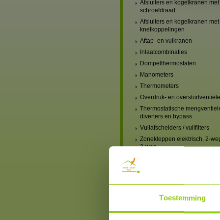
Afsluiters en kogelkranen met
schroefdraad
Afsluiters en kogelkranen met
knelkoppelingen
Aftap- en vulkranen
Inlaatcombinaties
Dompelthermostaten
Manometers
Thermometers
Overdruk- en overstortventiel
Thermostatische mengventiel
diverters en bypass
Vuilafscheiders / vuilfilters
Zonekleppen elektrisch, 2-we
3-weg
Verwarming, mengventielen
handbediend
Verwarming, mengventielen
elektrisch
Verwarmingscircuit-set,
Toestemming
mengventiel & pomp
Blindstoppen en blindkappen