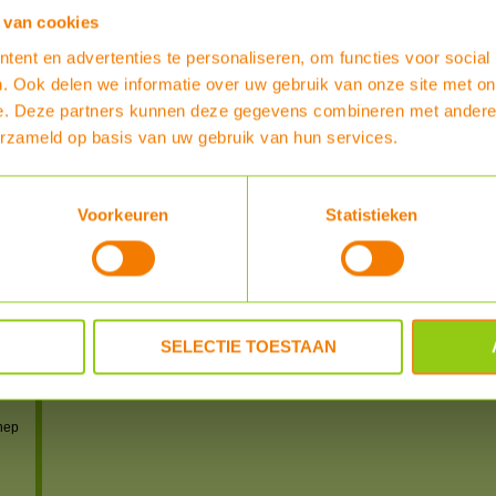
Heb je al enige ervaring met dit product?
 van cookies
ent en advertenties te personaliseren, om functies voor social
SCHRIJF EEN REVIEW
. Ook delen we informatie over uw gebruik van onze site met on
e. Deze partners kunnen deze gegevens combineren met andere i
REVIEWER
POSTED
erzameld op basis van uw gebruik van hun services.
powered by
myShop.c
IS)
Voorkeuren
Statistieken
IS)
S)
S-US)
SELECTIE TOESTAAN
n
 en
nep