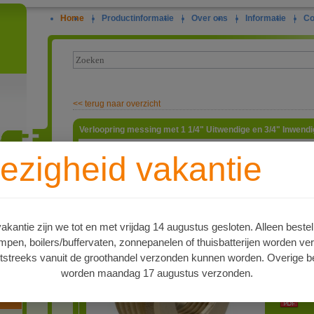
Home
|
Productinformatie
|
Over ons
|
Informatie
|
Co
<<
terug naar overzicht
Verloopring messing met 1 1/4" Uitwendige en 3/4" Inwend
Verloopri
ezigheid vakantie
inwendige
3/4" uitw
ie
artnr
4515573
Type
kantie zijn we tot en met vrijdag 14 augustus gesloten. Alleen bestel
Verloopri
en, boilers/buffervaten, zonnepanelen of thuisbatterijen worden ve
Levertijd
tstreeks vanuit de groothandel verzonden kunnen worden. Overige be
Op voorr
worden maandag 17 augustus verzonden.
PDF 1
oren