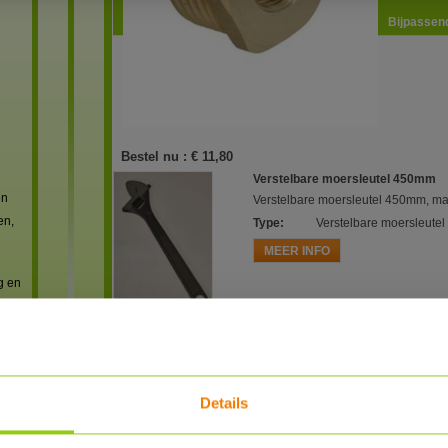
Bijpassend
Bestel nu :
€ 11,80
Verstelbare moersleutel 450mm
en
Verstelbare moersleutel 450mm, m
en,
Type
:
Verstelbare moersleute
MEER INFO
g en
Reviews
Details
reviews
 met