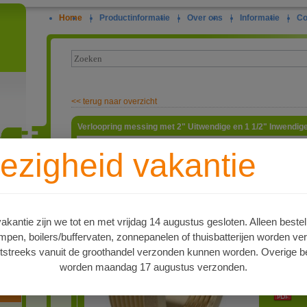
Home
|
Productinformatie
|
Over ons
|
Informatie
|
Co
<<
terug naar overzicht
Verloopring messing met 2" Uitwendige en 1 1/2" Inwendig
Verloopri
ezigheid vakantie
inwendige
1/2" uitw
ie
artnr
4515576
Type
kantie zijn we tot en met vrijdag 14 augustus gesloten. Alleen bestel
Verloopri
en, boilers/buffervaten, zonnepanelen of thuisbatterijen worden ve
Levertijd
tstreeks vanuit de groothandel verzonden kunnen worden. Overige be
Op voorr
worden maandag 17 augustus verzonden.
PDF 1
oren