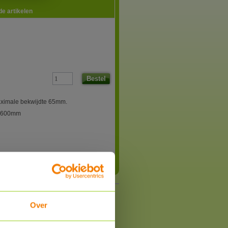
e artikelen
Bestel
aximale bekwijdte 65mm.
l 600mm
Over