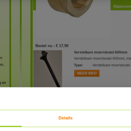
Bijpassend
Bestel nu :
€ 17,90
Verstelbare moersleutel 600mm
en
Verstelbare moersleutel 600mm, m
en,
Type
:
Verstelbare moersleute
MEER INFO
g en
Reviews
Details
reviews
 met