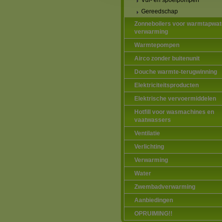
Vul- en spoelpompen
Gereedschap
Zonneboilers voor warmtapwat
verwarming
Warmtepompen
Airco zonder buitenunit
Douche warmte-terugwinning
Elektriciteitsproducten
Elektrische vervoermiddelen
Hotfill voor wasmachines en
vaatwassers
Ventilatie
Verlichting
Verwarming
Water
Zwembadverwarming
Aanbiedingen
OPRUIMING!!