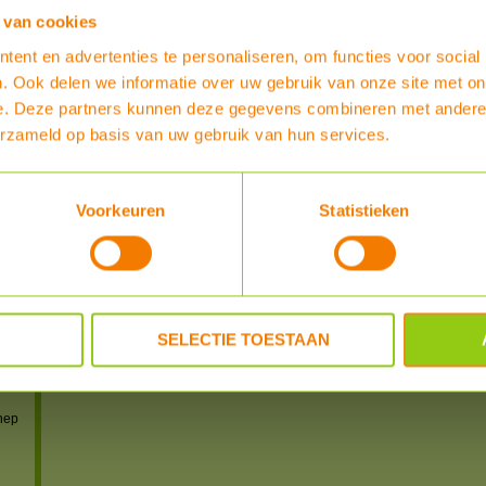
Heb je al enige ervaring met dit product?
 van cookies
ent en advertenties te personaliseren, om functies voor social
SCHRIJF EEN REVIEW
. Ook delen we informatie over uw gebruik van onze site met on
e. Deze partners kunnen deze gegevens combineren met andere i
REVIEWER
POSTED
erzameld op basis van uw gebruik van hun services.
powered by
myShop.c
IS)
Voorkeuren
Statistieken
IS)
S)
S-US)
SELECTIE TOESTAAN
n
 en
nep