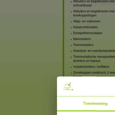
Afsluiters en kogelkranen met
schroefdraad
Afsluiters en kogelkranen met
knelkoppelingen
Aftap- en vulkranen
Inlaatcombinaties
Dompelthermostaten
Manometers
Thermometers
Overdruk- en overstortventiel
Thermostatische mengventiel
diverters en bypass
Vuilafscheiders / vuilfilters
Zonekleppen elektrisch, 2-we
3-weg
Verwarming, mengventielen
handbediend
Verwarming, mengventielen
elektrisch
Verwarmingscircuit-set,
Toestemming
mengventiel & pomp
Blindstoppen en blindkappen