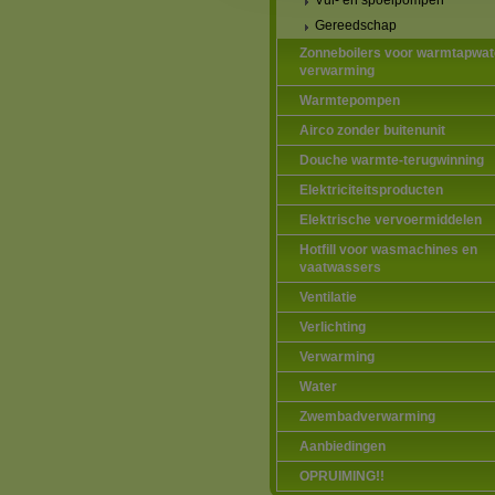
Vul- en spoelpompen
Gereedschap
Zonneboilers voor warmtapwat
verwarming
Warmtepompen
Airco zonder buitenunit
Douche warmte-terugwinning
Elektriciteitsproducten
Elektrische vervoermiddelen
Hotfill voor wasmachines en
vaatwassers
Ventilatie
Verlichting
Verwarming
Water
Zwembadverwarming
Aanbiedingen
OPRUIMING!!