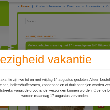
Home
|
Productinformatie
|
Over ons
|
Informatie
|
Co
<<
terug naar overzicht
Verloopadapter messing met 1" Inwendige en 3/4" Uitwend
Verloopri
ezigheid vakantie
Uitwendi
3/4" Inwe
ie
artnr
4515579
Type
kantie zijn we tot en met vrijdag 14 augustus gesloten. Alleen bestel
Verloopad
en, boilers/buffervaten, zonnepanelen of thuisbatterijen worden ve
Levertijd
tstreeks vanuit de groothandel verzonden kunnen worden. Overige be
Op voorr
worden maandag 17 augustus verzonden.
PDF 1
oren