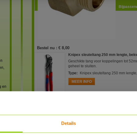
Bijpassend
Bestel nu :
€ 8,00
Knipex sleuteltang 250 mm lengte, be
en
Geschikte tang voor koppelingen tot 52m
geheel te sluiten.
en,
Type
:
Knipex sleuteltang 250 mm lengt
MEER INFO
g en
Reviews
Details
reviews
 met