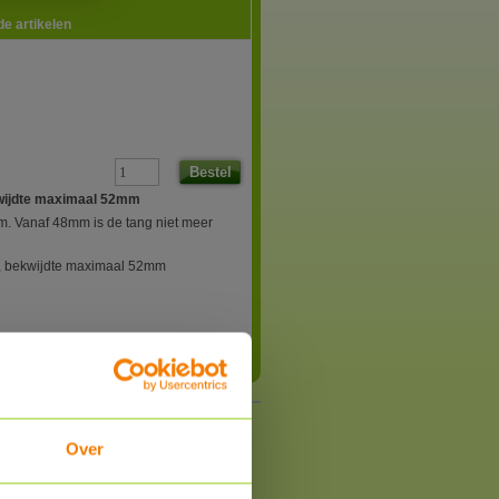
e artikelen
Bestel
kwijdte maximaal 52mm
m. Vanaf 48mm is de tang niet meer
e, bekwijdte maximaal 52mm
Over