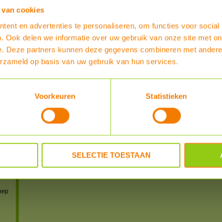
Heb je al enige ervaring met dit product?
 van cookies
ent en advertenties te personaliseren, om functies voor social
SCHRIJF EEN REVIEW
. Ook delen we informatie over uw gebruik van onze site met on
e. Deze partners kunnen deze gegevens combineren met andere i
REVIEWER
POSTED
erzameld op basis van uw gebruik van hun services.
powered by
myShop.c
IS)
Voorkeuren
Statistieken
-
IS)
S)
S-US)
SELECTIE TOESTAAN
n
 en
nep