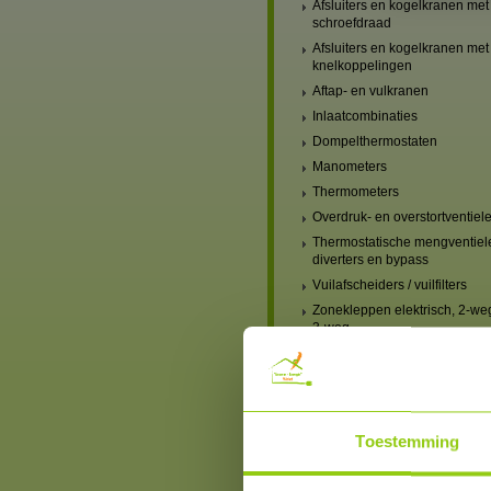
Afsluiters en kogelkranen met
schroefdraad
Afsluiters en kogelkranen met
knelkoppelingen
Aftap- en vulkranen
Inlaatcombinaties
Dompelthermostaten
Manometers
Thermometers
Overdruk- en overstortventiel
Thermostatische mengventiel
diverters en bypass
Vuilafscheiders / vuilfilters
Zonekleppen elektrisch, 2-we
3-weg
Verwarming, mengventielen
handbediend
Verwarming, mengventielen
elektrisch
Verwarmingscircuit-set,
Toestemming
mengventiel & pomp
Blindstoppen en blindkappen