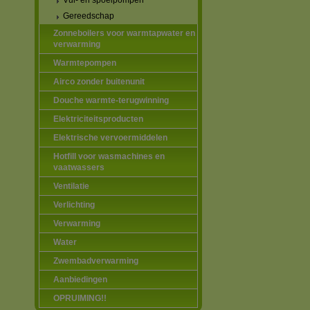
Vul- en spoelpompen
Gereedschap
Zonneboilers voor warmtapwater en
verwarming
Warmtepompen
Airco zonder buitenunit
Douche warmte-terugwinning
Elektriciteitsproducten
Elektrische vervoermiddelen
Hotfill voor wasmachines en
vaatwassers
Ventilatie
Verlichting
Verwarming
Water
Zwembadverwarming
Aanbiedingen
OPRUIMING!!