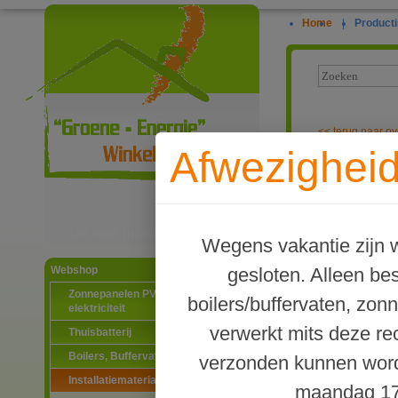
Home
|
Producti
<<
terug naar ov
Afwezigheid
Elektrische zo
Ga naar productinformatie
Wegens vakantie zijn w
gesloten. Alleen b
Webshop
Zonnepanelen PV-systemen
boilers/buffervaten, zon
elektriciteit
verwerkt mits deze re
Thuisbatterij
Boilers, Buffervaten en toebehoren
verzonden kunnen word
Installatiematerialen
maandag 17