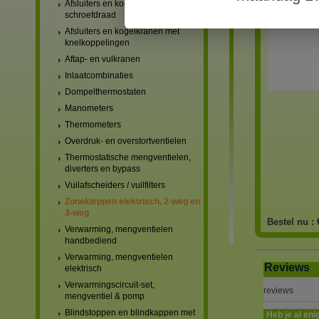
Afsluiters en kogelkranen met
schroefdraad
Afsluiters en kogelkranen met
knelkoppelingen
Aftap- en vulkranen
Inlaatcombinaties
Dompelthermostaten
Manometers
Thermometers
Overdruk- en overstortventielen
Thermostatische mengventielen,
diverters en bypass
Vuilafscheiders / vuilfilters
Zonekleppen elektrisch, 2-weg en
3-weg
Bestel nu :
Verwarming, mengventielen
handbediend
Verwarming, mengventielen
Reviews
elektrisch
Verwarmingscircuit-set,
reviews
mengventiel & pomp
Blindstoppen en blindkappen met
Heb je al eni