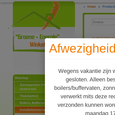
Home
|
Producti
<<
terug naar ov
Afwezigheid
SferaTec Zone
Ga naar productinformatie
Wegens vakantie zijn w
gesloten. Alleen b
Webshop
Zonnepanelen PV-systemen
boilers/buffervaten, zon
elektriciteit
verwerkt mits deze re
Thuisbatterij
Boilers, Buffervaten en toebehoren
verzonden kunnen word
Installatiematerialen
maandag 17