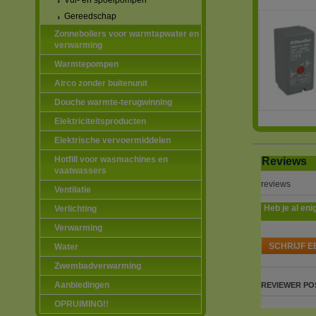
Vul- en spoelpompen
Gereedschap
Zonneboilers voor warmtapwater en
verwarming
Warmtepompen
Airco zonder buitenunit
Douche warmte-terugwinning
Elektriciteitsproducten
Elektrische vervoermiddelen
Hotfill voor wasmachines en
Reviews
vaatwassers
reviews
Ventilatie
Heb je al eni
Verlichting
Verwarming
SCHRIJF E
Water
Zwembadverwarming
Aanbiedingen
REVIEWER
PO
OPRUIMING!!