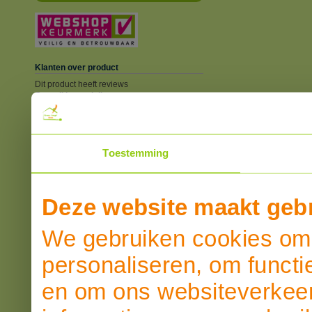
Klanten over product
Dit product heeft reviews
Overall beoordeling
SCHRIJF EEN REVIEW
Toestemming
Deze website maakt gebr
We gebruiken cookies om 
personaliseren, om functi
en om ons websiteverkeer