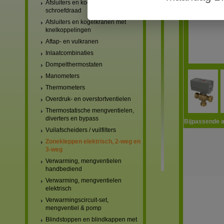
Afsluiters en kogelkranen met
schroefdraad
Afsluiters en kogelkranen met
knelkoppelingen
Aftap- en vulkranen
Inlaatcombinaties
Dompelthermostaten
Manometers
Thermometers
Overdruk- en overstortventielen
Thermostatische mengventielen,
diverters en bypass
Bijpassende a
Vuilafscheiders / vuilfilters
Zonekleppen elektrisch, 2-weg en
3-weg
Verwarming, mengventielen
handbediend
Verwarming, mengventielen
elektrisch
Verwarmingscircuit-set,
mengventiel & pomp
Blindstoppen en blindkappen met