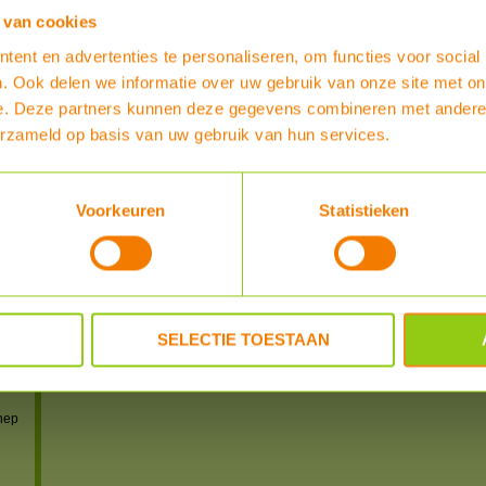
 van cookies
REVIEWER
POSTED
ent en advertenties te personaliseren, om functies voor social
. Ook delen we informatie over uw gebruik van onze site met on
powered by
myShop.c
e. Deze partners kunnen deze gegevens combineren met andere i
erzameld op basis van uw gebruik van hun services.
IS)
Voorkeuren
Statistieken
IS)
S)
S-US)
SELECTIE TOESTAAN
n
 en
nep