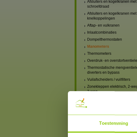
Afsluiters en kogelkranen met
schroefdraad
Afsluiters en kogelkranen met
knelkoppelingen
Aftap- en vulkranen
Inlaatcombinaties
Dompelthermostaten
Manometers
Thermometers
Overdruk- en overstortventiel
Thermostatische mengventiel
diverters en bypass
Vuilafscheiders / vuilfilters
Zonekleppen elektrisch, 2-we
3-weg
Verwarming, mengventielen
handbediend
Verwarming, mengventielen
elektrisch
Verwarmingscircuit-set,
Toestemming
mengventiel & pomp
Blindstoppen en blindkappen