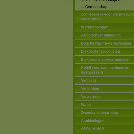
Vul- en spoelpompen
Gereedschap
Zonneboilers voor warmtapwat
verwarming
Warmtepompen
Airco zonder buitenunit
Douche warmte-terugwinning
Elektriciteitsproducten
Elektrische vervoermiddelen
Hotfill voor wasmachines en
vaatwassers
Ventilatie
Verlichting
Verwarming
Water
Zwembadverwarming
Aanbiedingen
OPRUIMING!!