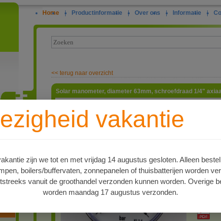
Home
|
Productinformatie
|
Over ons
|
Informatie
|
Co
<<
terug naar overzicht
Solar manometer, diameter 63mm, schroefdraad 1/4" axiaal,
Solar ma
ezigheid vakantie
1/4" axia
gebruikt 
ie
met een 
Celsius. 
aanrakin
kantie zijn we tot en met vrijdag 14 augustus gesloten. Alleen bestel
artnr
4516811
en, boilers/buffervaten, zonnepanelen of thuisbatterijen worden ve
Type
tstreeks vanuit de groothandel verzonden kunnen worden. Overige be
Solar man
worden maandag 17 augustus verzonden.
oren
PDF 1