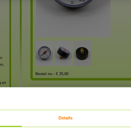
en
en,
Bestel nu :
€ 35,00
g en
Reviews
reviews
Heb je al enige ervaring met dit product?
Details
SCHRIJF EEN REVIEW
 met