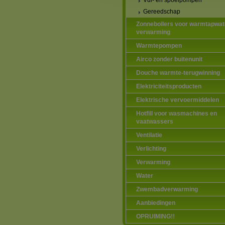
Vul- en spoelpompen
Gereedschap
Zonneboilers voor warmtapwat
verwarming
Warmtepompen
Airco zonder buitenunit
Douche warmte-terugwinning
Elektriciteitsproducten
Elektrische vervoermiddelen
Hotfill voor wasmachines en
vaatwassers
Ventilatie
Verlichting
Verwarming
Water
Zwembadverwarming
Aanbiedingen
OPRUIMING!!