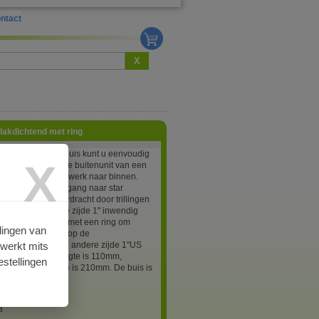
ntact
X
lakdichtend met ring
uittrekbare RVS buis kunt u eenvoudig
X
g maken tussen de buitenunit van een
mp en het leidingwerk naar binnen.
 te raden bij overgang naar star
rk om geluidsoverdracht door trillingen
deren. Aan de ene zijde 1" inwendig
aad vlakdichtend met een ring om
lingen van
eld aan te sluiten op de
rwerkt mits
iligingsklep en de andere zijde 1"US
aad. Minimale lengte is 110mm,
stellingen
uitgetrokken lengte is 210mm. De buis is
n bocht te buigen.
3