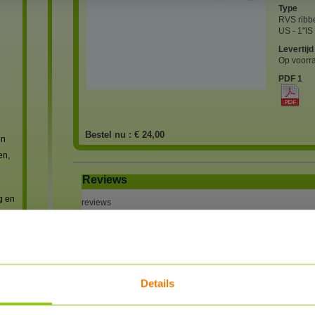
Type
RVS ribb
US - 1"IS
Levertijd
Op voorr
PDF 1
Bestel nu :
€ 24,00
en
en,
Reviews
g en
reviews
Heb je al enige ervaring met dit product?
SCHRIJF EEN REVIEW
Details
REVIEWER
POSTED
 met