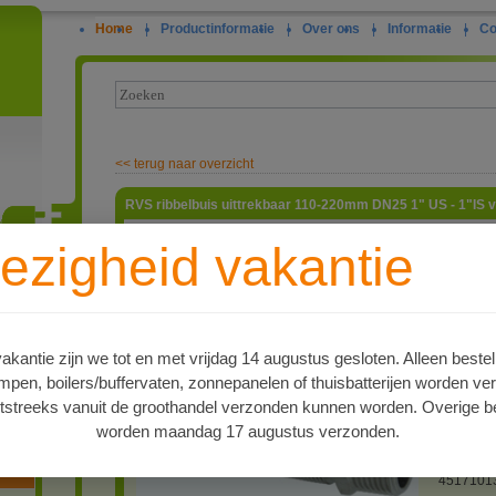
Home
|
Productinformatie
|
Over ons
|
Informatie
|
Co
<<
terug naar overzicht
RVS ribbelbuis uittrekbaar 110-220mm DN25 1" US - 1"IS v
Met deze 
ezigheid vakantie
verbindin
warmtepo
ie
Zeker aan
leidingwe
te vermin
schroefdr
kantie zijn we tot en met vrijdag 14 augustus gesloten. Alleen bestel
bijvoorbe
en, boilers/buffervaten, zonnepanelen of thuisbatterijen worden ve
vorstbeve
schroefdr
tstreeks vanuit de groothandel verzonden kunnen worden. Overige be
volledig 
worden maandag 17 augustus verzonden.
ook in ee
oren
artnr
4517101