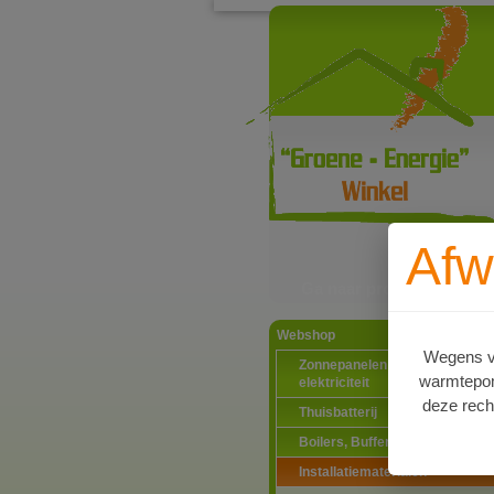
Afw
Ga naar productinformat
Webshop
Wegens va
Zonnepanelen PV-systemen
warmtepomp
elektriciteit
deze rech
Thuisbatterij
Boilers, Buffervaten en toebeh
Installatiematerialen