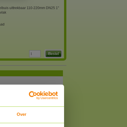
elbuis uittrekbaar 110-220mm DN25 1"
 vlak
aad
Bestel
Over