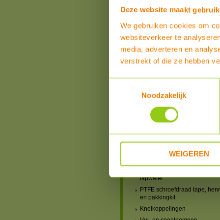
schroefdraad
Deze website maakt gebruik
Schroefkoppelingen 1/2"
We gebruiken cookies om cont
Schroefkoppelingen 3/4"
websiteverkeer te analyseren
Schroefkoppelingen 1"
media, adverteren en analys
Schroefkoppelingen 1 1/4"
Schroefkoppelingen 1 1/2"
verstrekt of die ze hebben v
Schroefkoppelingen 2"
Verloopringen Uitwendige -
Toestemmingsselectie
Inwendige Schroefdraad (US-
Noodzakelijk
Verloopadapters Uitwendige -
Inwendige Schroefdraad (US-
Verloopsokken Inwendige -
Inwendige Schroefdraad (IS-I
Verloopnippels Uitwendige -
Uitwendige Schroefdraad (U
WEIGEREN
Dubbele 2-delige koppelinge
Pakkingringen universeel gas
tapwater
PTFE schroefdraad tape, hen
en pakkingkit
Knelkoppelingen