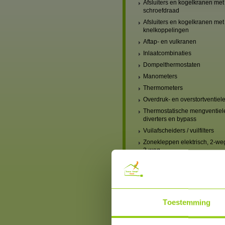
Afsluiters en kogelkranen met
schroefdraad
Afsluiters en kogelkranen met
knelkoppelingen
Aftap- en vulkranen
Inlaatcombinaties
Dompelthermostaten
Manometers
Thermometers
Overdruk- en overstortventiel
Thermostatische mengventiel
diverters en bypass
Vuilafscheiders / vuilfilters
Zonekleppen elektrisch, 2-we
3-weg
Verwarming, mengventielen
handbediend
Verwarming, mengventielen
elektrisch
Verwarmingscircuit-set,
Toestemming
mengventiel & pomp
Blindstoppen en blindkappen