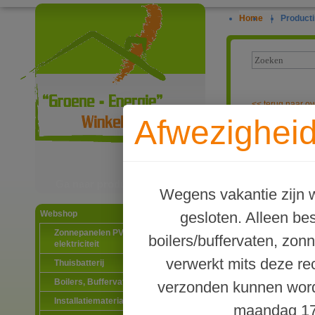
Home
|
Producti
<<
terug naar ov
Afwezigheid
Waterway graf
uitvoering
Ga naar productinformatie
Wegens vakantie zijn w
gesloten. Alleen b
Webshop
Zonnepanelen PV-systemen
boilers/buffervaten, zon
elektriciteit
verwerkt mits deze re
Thuisbatterij
Boilers, Buffervaten en toebehoren
verzonden kunnen word
Installatiematerialen
maandag 17