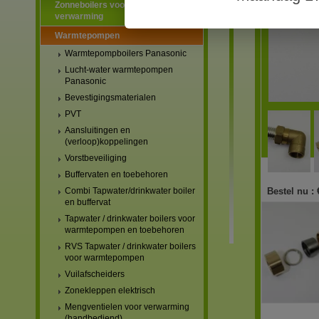
Zonneboilers voor warmtapwater en
verwarming
Warmtepompen
Warmtepompboilers Panasonic
Lucht-water warmtepompen
Panasonic
Bevestigingsmaterialen
PVT
Aansluitingen en
(verloop)koppelingen
Vorstbeveiliging
Buffervaten en toebehoren
Bestel nu :
Combi Tapwater/drinkwater boiler
en buffervat
Tapwater / drinkwater boilers voor
warmtepompen en toebehoren
RVS Tapwater / drinkwater boilers
voor warmtepompen
Vuilafscheiders
Zonekleppen elektrisch
Mengventielen voor verwarming
(handbediend)