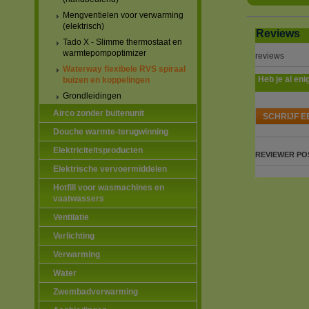
Mengventielen voor verwarming
(elektrisch)
Reviews
Tado X - Slimme thermostaat en
warmtepompoptimizer
reviews
Waterway flexibele RVS spiraal
Heb je al eni
buizen en koppelingen
Grondleidingen
Airco zonder buitenunit
SCHRIJF E
Douche warmte-terugwinning
Elektriciteitsproducten
REVIEWER
PO
Elektrische vervoermiddelen
Hotfill voor wasmachines en
vaatwassers
Ventilatie
Verlichting
Verwarming
Water
Zwembadverwarming