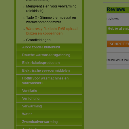
Mengventielen voor verwarming
Reviews
(elektrisch)
Tado X - Slimme thermostaat en
reviews
warmtepompoptimizer
Heb je al eni
Waterway flexibele RVS spiraal
buizen en koppelingen
Grondleidingen
SCHRIJF E
Airco zonder buitenunit
Douche warmte-terugwinning
REVIEWER
PO
Elektriciteitsproducten
Elektrische vervoermiddelen
Hotfill voor wasmachines en
vaatwassers
Ventilatie
Verlichting
Verwarming
Water
Zwembadverwarming