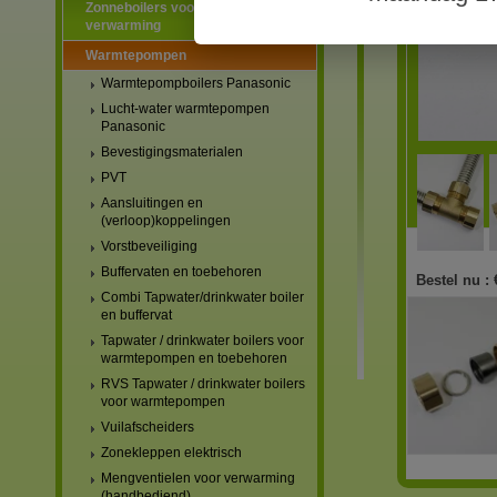
Zonneboilers voor warmtapwater en
verwarming
Warmtepompen
Warmtepompboilers Panasonic
Lucht-water warmtepompen
Panasonic
Bevestigingsmaterialen
PVT
Aansluitingen en
(verloop)koppelingen
Vorstbeveiliging
Buffervaten en toebehoren
Bestel nu :
Combi Tapwater/drinkwater boiler
en buffervat
Tapwater / drinkwater boilers voor
warmtepompen en toebehoren
RVS Tapwater / drinkwater boilers
voor warmtepompen
Vuilafscheiders
Zonekleppen elektrisch
Mengventielen voor verwarming
(handbediend)