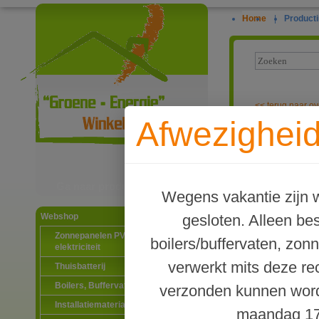
Home
|
Producti
<<
terug naar ov
Afwezigheid
Waterway graf
Ga naar productinformatie
Wegens vakantie zijn w
gesloten. Alleen b
Webshop
Zonnepanelen PV-systemen
boilers/buffervaten, zon
elektriciteit
verwerkt mits deze re
Thuisbatterij
Boilers, Buffervaten en toebehoren
verzonden kunnen word
Installatiematerialen
maandag 17