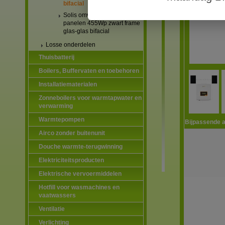
bifacial
Solis omvormers & JA Solar
panelen 455Wp zwart frame
glas-glas bifacial
Losse onderdelen
Thuisbatterij
Boilers, Buffervaten en toebehoren
Installatiematerialen
Zonneboilers voor warmtapwater en
verwarming
Warmtepompen
Bijpassende a
Airco zonder buitenunit
Douche warmte-terugwinning
Elektriciteitsproducten
Elektrische vervoermiddelen
Hotfill voor wasmachines en
vaatwassers
Ventilatie
Verlichting