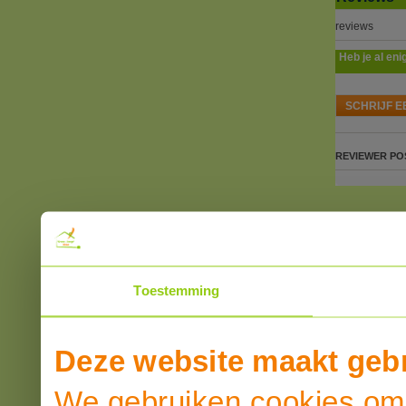
reviews
Heb je al eni
SCHRIJF E
REVIEWER
PO
Toestemming
Deze website maakt gebr
We gebruiken cookies om 