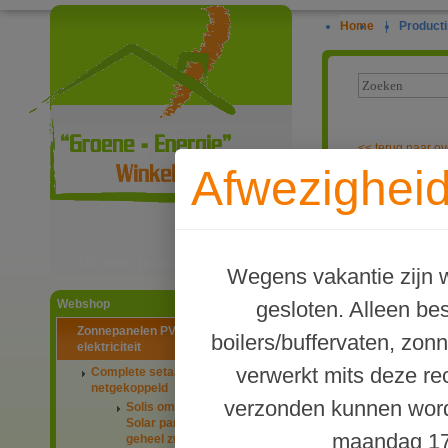
Home
|
Producti
<<
terug naar ov
Afwezigheid
PV-systeem me
Ga naar productinformatie
Wegens vakantie zijn w
gesloten. Alleen b
Webshop
Zonnepanelen PV-systemen
boilers/buffervaten, zon
elektriciteit
verwerkt mits deze re
Complete setaanbiedingen
netgekoppeld
verzonden kunnen word
Solis omvormers & JA
Solar panelen 445Wp
maandag 17
geheel zwart glas-glas